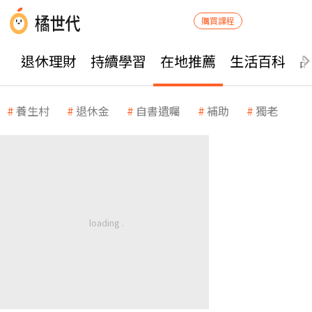
購買課程
退休理財
持續學習
在地推薦
生活百科
養生村
退休金
自書遺囑
補助
獨老