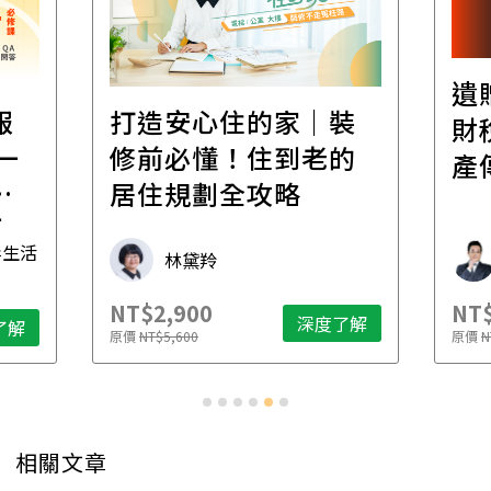
遺贈稅規劃直播課│
裝
百
財稅專家親授，讓資
的
經
產傳承更有效率
年
財稅專家 朱家棟
NT$2,500
NT$
了解
深度了解
原價
NT$4,888
原價
N
相關文章