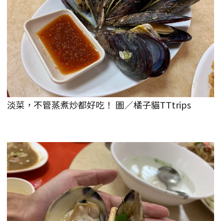
淡菜，不管蒸煮炒都好吃！ 圖／橘子貓TTtrips