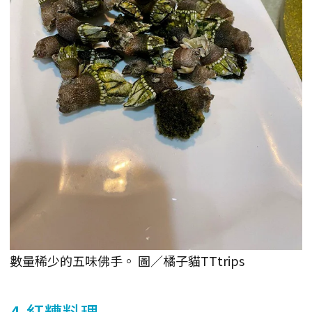
數量稀少的五味佛手。 圖／橘子貓TTtrips
4.紅糟料理