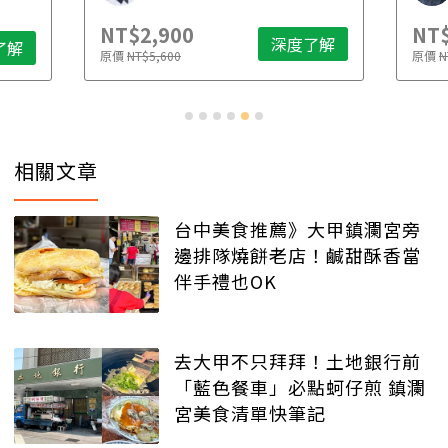
NT$2,900
NT$
深度了解
了解
原價
NT$5,600
原價
N
相關文章
台中美食推薦》大甲鎮瀾宮旁
邊排隊燒餅老店！鹹甜酥香當
伴手禮也OK
去大甲不只拜拜！土地銀行前
「藍色餐車」必點蚵仔煎 鎮瀾
宮美食清單快筆記