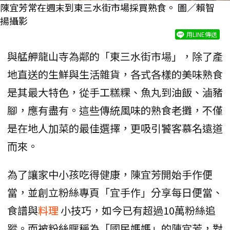
陳宜芳常在週末到東三水街市場採買熟食。 圖／賴智
揚攝影
用LINE傳送
與艋舺龍山寺為鄰的「東三水街市場」，除了產
地直送的生鮮與生活雜貨，各式各樣的美味熟食
是其最大特色，從手工糕粿、魚丸到油飯、滷豬
腳，應有盡有。這些傳統風味的熟食老攤，不僅
是在地人加菜的最佳選擇，更吸引饕客慕名遠道
而來。
為了讓家中小孩吃得健康，陳宜芳開始手作便
當，並創立粉絲專頁「宜手作」分享每日便當、
食譜與
料理
小技巧，如今已有超過10萬粉絲追
蹤。而被粉絲暱稱為「國民媽媽」的陳宜芳，對