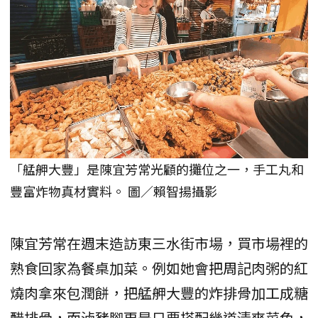
「艋舺大豐」是陳宜芳常光顧的攤位之一，手工丸和
豐富炸物真材實料。 圖／賴智揚攝影
陳宜芳常在週末造訪東三水街市場，買市場裡的
熟食回家為餐桌加菜。例如她會把周記肉粥的紅
燒肉拿來包潤餅，把艋舺大豐的炸排骨加工成糖
醋排骨，而滷豬腳更是只要搭配幾道清爽菜色，