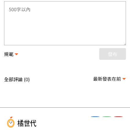
規範
發布
最新發表在前
全部評論 (
)
0