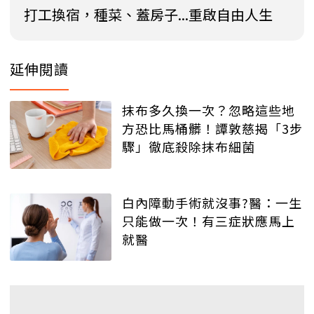
打工換宿，種菜、蓋房子...重啟自由人生
延伸閱讀
抹布多久換一次？忽略這些地
方恐比馬桶髒！譚敦慈揭「3步
驟」徹底殺除抹布細菌
白內障動手術就沒事?醫：一生
只能做一次！有三症狀應馬上
就醫