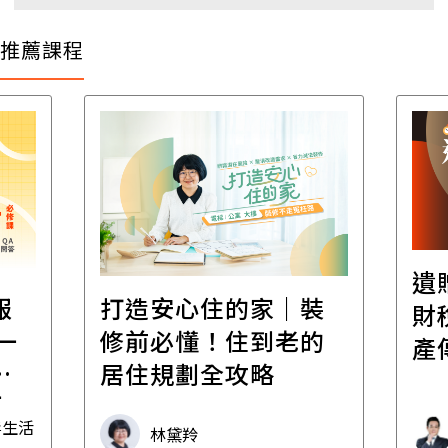
推薦課程
遺
報
打造安心住的家｜裝
財
一
修前必懂！住到老的
產
一
居住規劃全攻略
先
毒生活
林黛羚