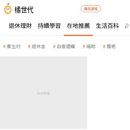
購買課程
退休理財
持續學習
在地推薦
生活百科
養生村
退休金
自書遺囑
補助
獨老