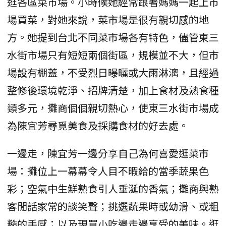
逛各區菜市場。小時候她經常跟著媽媽一起上市
場買菜，對她來說，菜市場是很有親切感的地
方。她提到台北不同菜市場各有特色，儘管東三
水街市場只有短短兩個街區，規模並不大，但市
場設有棚蓋，不受烈日曝曬或大雨淋漓，且經過
整修後環境乾淨、招牌清楚，加上食材及熟食種
類多元，攤商個個親切熱心，使東三水街市場成
為陳宜芳尋覓美食及採購食材的好去處。
一邊走，陳宜芳一邊分享自己為何喜愛逛菜市
場：攤位上一幕幕令人目不暇給的當季蔬果色
彩；空氣中生鮮熟食引人垂涎的香氣；攤商與熟
客閒話家常的談笑聲；挑選蔬果時或幼滑、或粗
糙的手感；以及現買小吃邊走邊享受的美味。逛