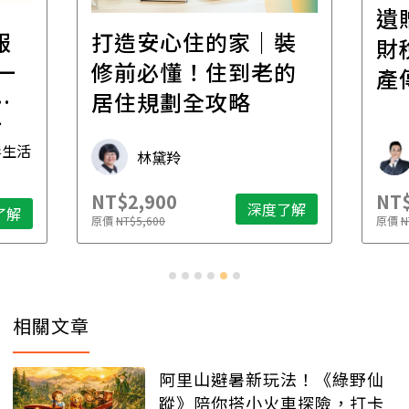
遺
報
打造安心住的家｜裝
財
一
修前必懂！住到老的
產
一
居住規劃全攻略
先
毒生活
林黛羚
NT$2,900
NT$
深度了解
了解
原價
NT$5,600
原價
N
相關文章
阿里山避暑新玩法！《綠野仙
蹤》陪你搭小火車探險，打卡