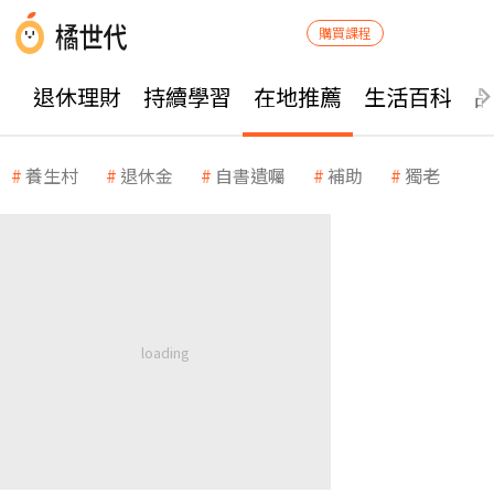
購買課程
退休理財
持續學習
在地推薦
生活百科
養生村
退休金
自書遺囑
補助
獨老