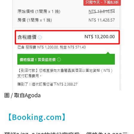
圖 / 取自Agoda
【Booking.com】