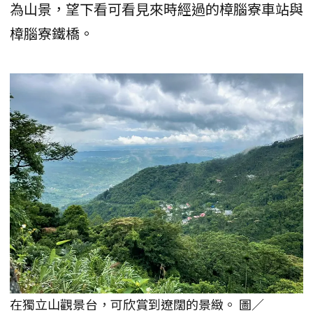
為山景，望下看可看見來時經過的樟腦寮車站與
樟腦寮鐵橋。
在獨立山觀景台，可欣賞到遼闊的景緻。 圖／