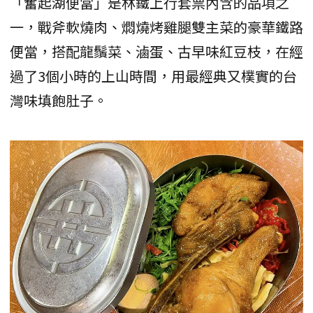
「奮起湖便當」是林鐵上行套票內含的品項之
一，戰斧軟燒肉、燜燒烤雞腿雙主菜的豪華鐵路
便當，搭配龍鬚菜、滷蛋、古早味紅豆枝，在經
過了3個小時的上山時間，用最經典又樸實的台
灣味填飽肚子。