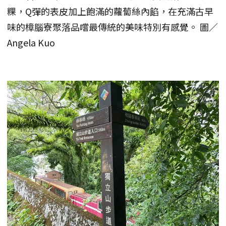
粿，Q彈的表皮加上飽滿的蘿蔔絲內餡，在充滿古早
味的樟腦寮聚落品嚐最傳統的美味特別有感覺。 圖／
Angela Kuo