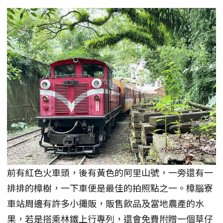
前有紅色火車頭，後有黃色的阿里山號，一旁還有一
排排的樟樹，一下車便是最佳的拍照點之一。樟腦寮
車站周邊有許多小攤販，販售飲品及當地農產的水
果，若是搭乘林鐵上行專列，還會免費附贈一個草仔