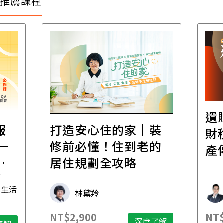
推薦課程
遺
報
打造安心住的家｜裝
財
一
修前必懂！住到老的
產
一
居住規劃全攻略
先
毒生活
林黛羚
NT$2,900
NT$
深度了解