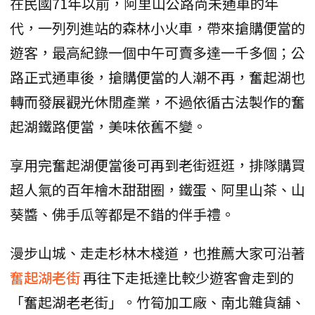
在民國71年以前，阿里山公路尚未通車的年
代，一列列進站的森林小火車，帶來搶購便當的
遊客，最高紀錄一個中午可賣多達一千多個；公
路正式通車後，搶購便當的人潮不再，奮起湖也
轉而發展觀光休閒產業，不過依循古法製作的奮
起湖鐵路便當，美味依舊不變。
享用完奮起湖便當後可再到老街逛逛，排隊購買
超人氣的百年檜木甜甜圈，鐵蛋、阿里山茶、山
葵醬、佛手瓜等都是不錯的伴手禮。
漫步山城、走走杉林木棧道，也推薦大家可沿著
奮起湖老街
再往下走抵達比較少遊客會走到的
「奮起湖老老街」。竹筍加工廠、南北雜貨舖、