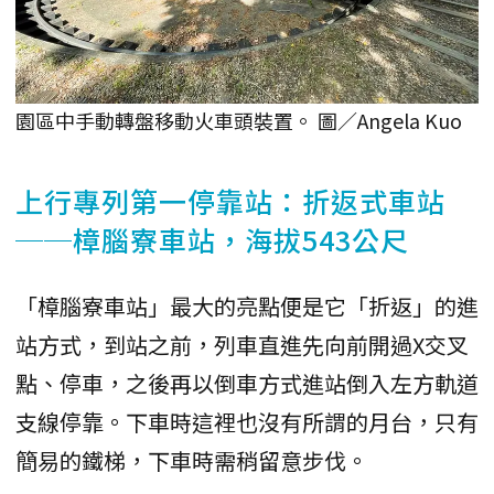
園區中手動轉盤移動火車頭裝置。 圖／Angela Kuo
上行專列第一停靠站：折返式車站
──樟腦寮車站，海拔543公尺
「樟腦寮車站」最大的亮點便是它「折返」的進
站方式，到站之前，列車直進先向前開過X交叉
點、停車，之後再以倒車方式進站倒入左方軌道
支線停靠。下車時這裡也沒有所謂的月台，只有
簡易的鐵梯，下車時需稍留意步伐。