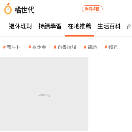
購買課程
退休理財
持續學習
在地推薦
生活百科
養生村
退休金
自書遺囑
補助
獨老