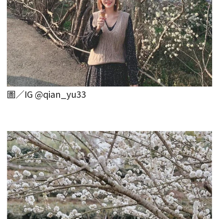
圖／IG @qian_yu33