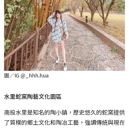
圖／IG @_hhh.hua
水里蛇窯陶藝文化園區
南投水里是知名的陶小鎮，歷史悠久的蛇窯提供
了質樸的鄉土文化和陶冶工藝，強調傳統與現在