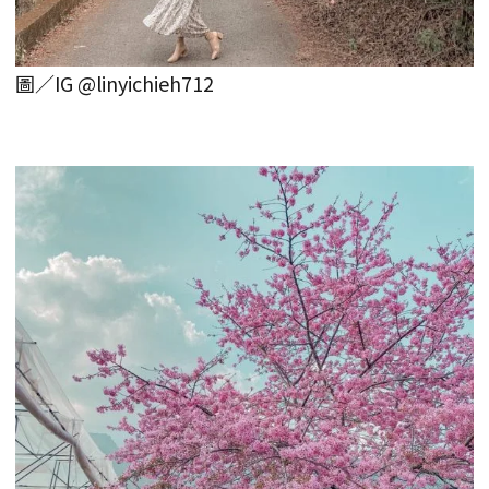
圖／IG @linyichieh712