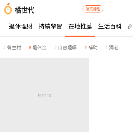
購買課程
退休理財
持續學習
在地推薦
生活百科
養生村
退休金
自書遺囑
補助
獨老