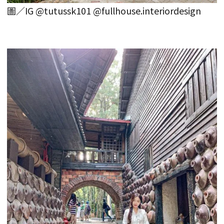
圖／IG @tutussk101 @fullhouse.interiordesign