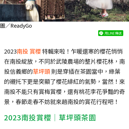
圖／ReadyGo
用LINE傳送
2023
南投
賞櫻
特輯來啦！乍暖還寒的櫻花悄悄
在南投綻放，不同於武陵農場的整片櫻花林，南
投信義鄉的
草坪頭
則是穿插在茶園當中，綠葉
的襯托下更是突顯了櫻花緋紅的氣勢，當然！來
南投不能只有賞梅賞櫻，還有桃花李花爭豔的奇
景，春節走春不妨就來趟南投的賞花行程吧！
2023南投賞櫻｜草坪頭茶園