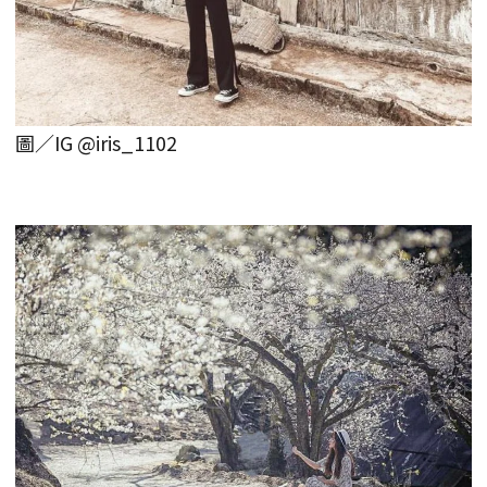
圖／IG @iris_1102