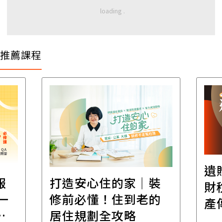
推薦課程
遺贈稅規劃直播課│
｜裝
財稅專家親授，讓資
老的
產傳承更有效率