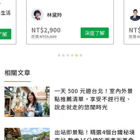
財稅專家 朱家棟
NT$2,500
N
度了解
深度了解
原價
NT$4,888
原
相關文章
一天 500 元遊台北！室內外景
點推薦清單，享受不趕行程、
說走就走的悠閒時光
出站即景點！精選4個台鐵秘境
車站 散步15分鐘吃遍老街美食