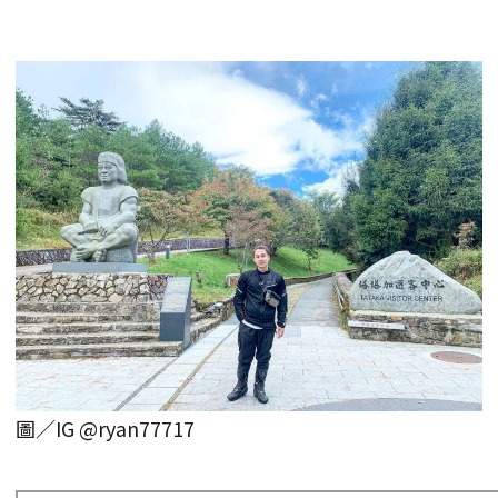
圖／IG @ryan77717