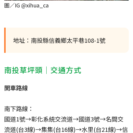
圖／IG @xihua_ca
地址：南投縣信義鄉太平巷108-1號
南投草坪頭｜交通方式
開車路線
南下路線：
國道1號→彰化系統交流道→國道3號→名間交
流道(台3線)→集集(台16線)→水里(台21線)→信