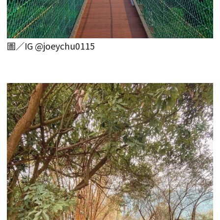
圖／IG @joeychu0115