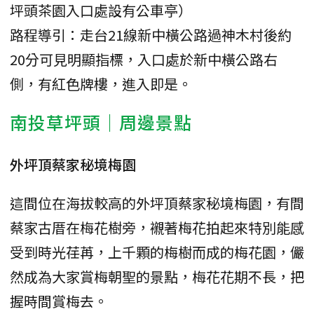
坪頭茶園入口處設有公車亭）
路程導引：走台21線新中橫公路過神木村後約
20分可見明顯指標，入口處於新中橫公路右
側，有紅色牌樓，進入即是。
南投草坪頭｜周邊景點
外坪頂蔡家秘境梅園
這間位在海拔較高的外坪頂蔡家秘境梅園，有間
蔡家古厝在梅花樹旁，襯著梅花拍起來特別能感
受到時光荏苒，上千顆的梅樹而成的梅花園，儼
然成為大家賞梅朝聖的景點，梅花花期不長，把
握時間賞梅去。