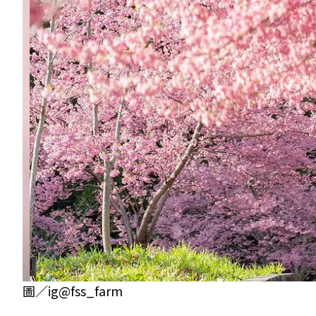
圖／ig@fss_farm