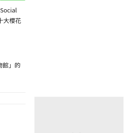
cial
十大櫻花
物館」的