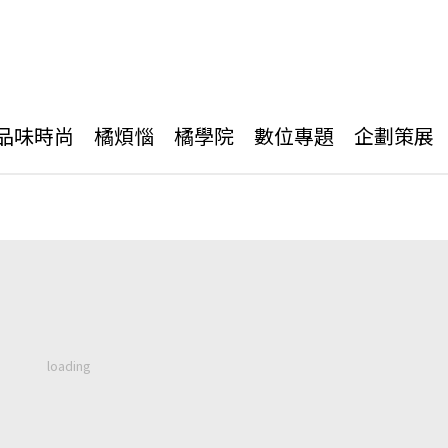
品味時尚
橘煩惱
橘學院
數位專題
企劃策展