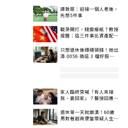
譚敦慈：迎接一個人老後，
先想5件事
戰爭開打，錢變廢紙？教授
提醒：這三件事比資產配置
更重要！
只想退休後穩穩領錢！她出
清 0056 換這 3 檔好股：
股價高點照樣買
家人臨終突喊「有人來接
我、要回家」？醫授回應方
式快學：避免抱憾終生
退休第一天就崩潰！60歲
男對著超商便當懷疑人生
「一切好安靜」