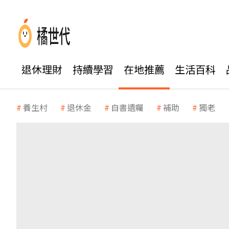
退休理財
持續學習
在地推薦
生活百科
養生村
退休金
自書遺囑
補助
獨老