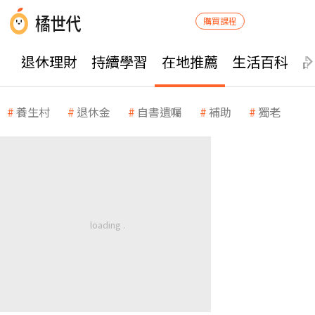
購買課程
退休理財
持續學習
在地推薦
生活百科
養生村
退休金
自書遺囑
補助
獨老