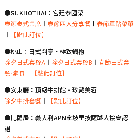
●SUKHOTHAI：宮廷泰國菜
春節泰式桌席
〡
春節四人分享餐
〡
春節單點菜單
〡
【點此訂位】
●桃山：日式料亭・極致鍋物
除夕日式套餐A
〡
除夕日式套餐B
〡
春節日式套
餐-素食
〡
【點此訂位】
●安東廳：頂級牛排館・珍藏美酒
除夕牛排套餐
〡
【點此訂位】
●比薩屋：義大利APN拿坡里披薩職人協會認
證