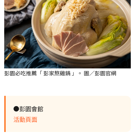
彭園必吃推薦「 彭家熬雞鍋 」。 圖／彭園官網
●彭園會館
活動頁面