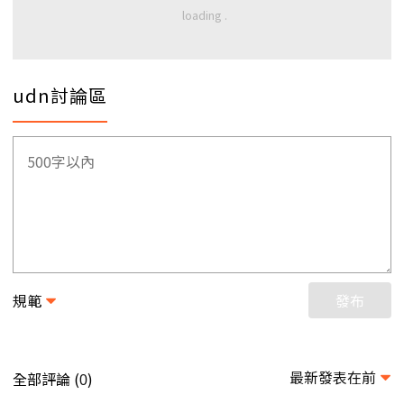
udn討論區
規範
發布
最新發表在前
全部評論 (
)
0