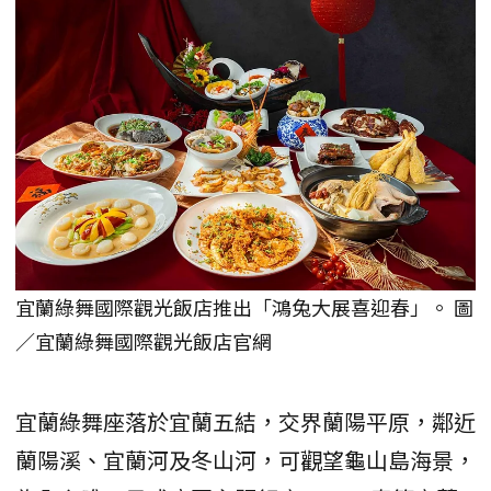
宜蘭綠舞國際觀光飯店推出「鴻兔大展喜迎春」。 圖
／宜蘭綠舞國際觀光飯店官網
宜蘭綠舞座落於宜蘭五結，交界蘭陽平原，鄰近
蘭陽溪、宜蘭河及冬山河，可觀望龜山島海景，