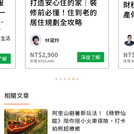
報
打造安心住的家｜裝
財
一
修前必懂！住到老的
產
一
居住規劃全攻略
先
毒生活
林黛羚
NT$2,900
NT$
深度了解
了解
原價
NT$5,600
原價
N
相關文章
阿里山避暑新玩法！《綠野仙
蹤》陪你搭小火車探險，打卡
拍照超療癒