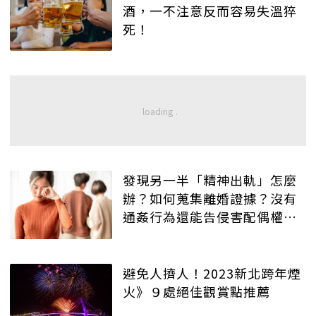
酒，一不注意反而容易失溫猝
死！
發現另一半「精神出軌」怎麼
辦？如何蒐集離婚證據？沒有
通姦行為還能告侵害配偶權
嗎？
避免人擠人！2023新北跨年煙
火》９處絕佳觀賞點推薦