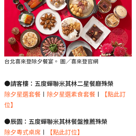
台北喜來登除夕餐宴。 圖／喜來登官網
●請客樓：五度蟬聯米其林二星餐廳殊榮
除夕星選套餐
〡
除夕星選素食套餐
〡
【點此訂
位】
●辰園：五度蟬聯米其林餐盤推薦殊榮
除夕粵式桌席
〡
【點此訂位】