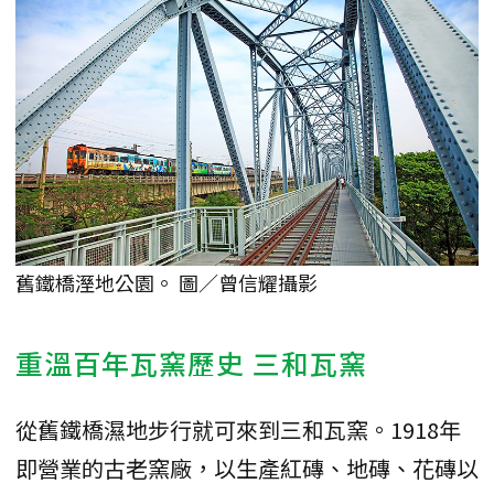
舊鐵橋溼地公園。 圖／曾信耀攝影
重溫百年瓦窯歷史 三和瓦窯
從舊鐵橋濕地步行就可來到三和瓦窯。1918年
即營業的古老窯廠，以生產紅磚、地磚、花磚以