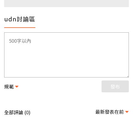
udn討論區
規範
發布
最新發表在前
全部評論 (
)
0