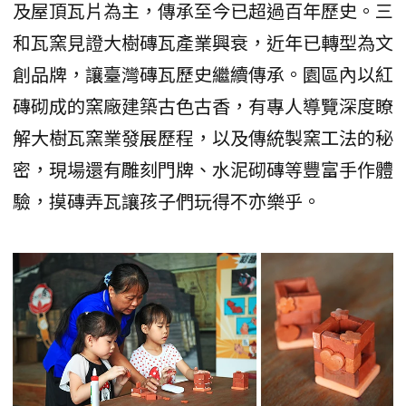
及屋頂瓦片為主，傳承至今已超過百年歷史。三
和瓦窯見證大樹磚瓦產業興衰，近年已轉型為文
創品牌，讓臺灣磚瓦歷史繼續傳承。園區內以紅
磚砌成的窯廠建築古色古香，有專人導覽深度瞭
解大樹瓦窯業發展歷程，以及傳統製窯工法的秘
密，現場還有雕刻門牌、水泥砌磚等豐富手作體
驗，摸磚弄瓦讓孩子們玩得不亦樂乎。