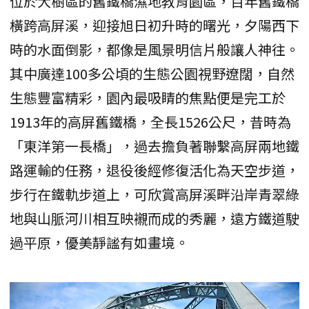
位於大樹區的舊鐵橋濕地教育園區，百年舊鐵橋
橫跨高屏溪，迎接旭日初升時的曙光，夕陽西下
時的水面倒影，都像是風景明信片般讓人神往。
其中廣達100多公頃的生態公園視野遼闊，自然
生態豐富精彩，園內最吸睛的焦點便是完工於
1913年的高屏舊鐵橋，全長1526公尺，昔時為
「東洋第一長橋」，過去擔負著聯繫高屏兩地鐵
路運輸的任務，退役後經修復活化為天空步道，
步行在鐵軌步道上，可欣賞高屏溪畔沿岸青翠綠
地與山脈河川相互映襯而成的秀麗，遠方鐵道駛
過平原，優美靜謐有如畫境。