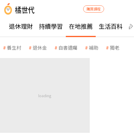
購買課程
退休理財
持續學習
在地推薦
生活百科
養生村
退休金
自書遺囑
補助
獨老