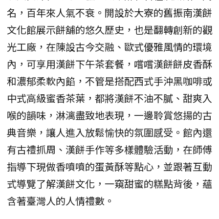
名，百年來人氣不衰。開設於大寮的舊振南漢餅
文化館展示餅舖的悠久歷史，也是翻轉創新的觀
光工廠，在陳設古今交融、歐式優雅風情的環境
內，可享用漢餅下午茶套餐，嚐嚐漢餅餅皮香酥
和濃郁柔軟內餡，不管是搭配西式手沖黑咖啡或
中式高級蜜香茶葉，都將漢餅不油不膩、甜爽入
喉的韻味，淋漓盡致地表現，一邊聆賞悠揚的古
典音樂，讓人進入放鬆愉快的氛圍感受。館內還
有古禮抓周、漢餅手作等多樣體驗活動，在師傅
指導下現做香噴噴的蛋黃酥等點心，並跟著互動
式導覽了解漢餅文化，一窺甜蜜的糕點背後，蘊
含著臺灣人的人情禮數。