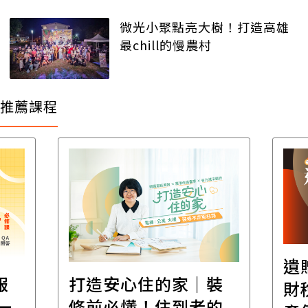
微光小聚點亮大樹！打造高雄
最chill的慢農村
推薦課程
遺
報
打造安心住的家｜裝
財
一
修前必懂！住到老的