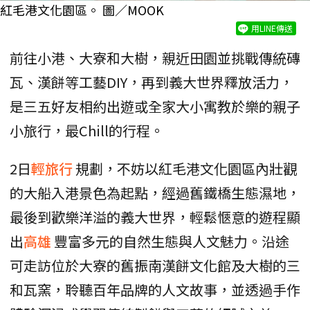
紅毛港文化園區。 圖／MOOK
用LINE傳送
前往小港、大寮和大樹，親近田園並挑戰傳統磚
瓦、漢餅等工藝DIY，再到義大世界釋放活力，
是三五好友相約出遊或全家大小寓教於樂的親子
小旅行，最Chill的行程。
2日
輕旅行
規劃，不妨以紅毛港文化園區內壯觀
的大船入港景色為起點，經過舊鐵橋生態濕地，
最後到歡樂洋溢的義大世界，輕鬆愜意的遊程顯
出
高雄
豐富多元的自然生態與人文魅力。沿途
可走訪位於大寮的舊振南漢餅文化館及大樹的三
和瓦窯，聆聽百年品牌的人文故事，並透過手作