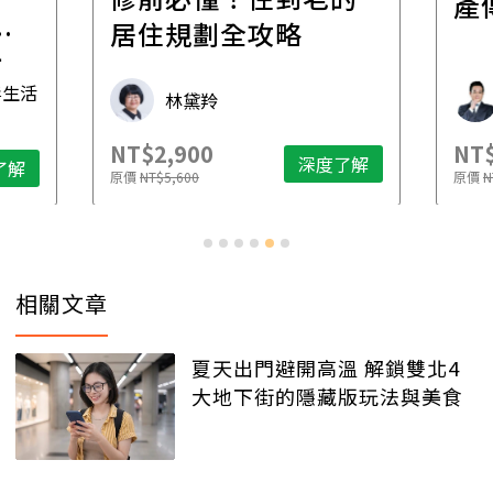
產
一
居住規劃全攻略
先
毒生活
林黛羚
NT$2,900
NT$
深度了解
了解
原價
NT$5,600
原價
N
相關文章
夏天出門避開高溫 解鎖雙北4
大地下街的隱藏版玩法與美食