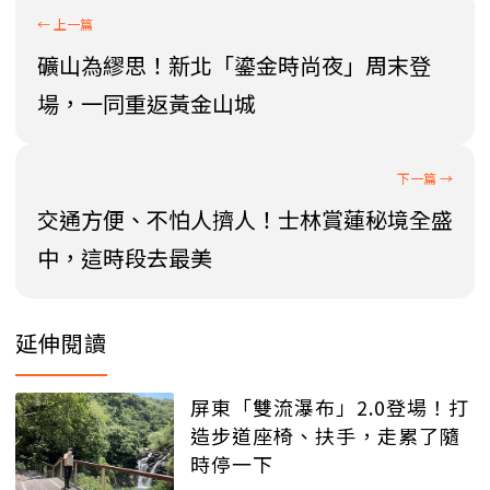
礦山為繆思！新北「鎏金時尚夜」周末登
場，一同重返黃金山城
交通方便、不怕人擠人！士林賞蓮秘境全盛
中，這時段去最美
延伸閱讀
屏東「雙流瀑布」2.0登場！打
造步道座椅、扶手，走累了隨
時停一下