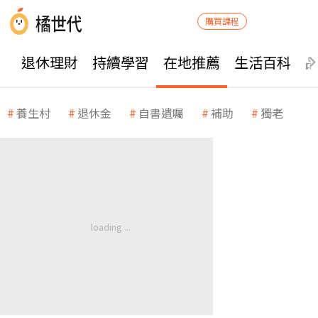
購買課程
退休理財
持續學習
在地推薦
生活百科
養生村
退休金
自書遺囑
補助
獨老