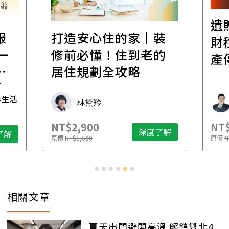
遺
報
打造安心住的家｜裝
財
一
修前必懂！住到老的
產
一
居住規劃全攻略
先
毒生活
林黛羚
NT$2,900
NT$
深度了解
了解
原價
NT$5,600
原價
N
相關文章
夏天出門避開高溫 解鎖雙北4