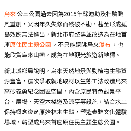
烏來
公三公園過去因為2015年蘇迪勒及杜鵑颱
風重創，又因年久失修而殘破不勘，甚至形成孤
島效應無法進出，新北市府整建並改造為在地首
座
原住民主題公園
，不只能遠眺烏來
瀑布
，也
能欣賞烏來山巒，成為在地觀光旅遊新地標。
新北城鄉局說明，烏來天然地景與動植物生態資
源豐富，這次爭取就地取材以生態工法改造烏來
高砂義勇紀念園區空間，內含原民特色觀景平
台、廣場、天空木棧道及涼亭等設施，結合水土
保持概念復育原始林木生態，塑造泰雅文化體驗
場域，轉型成烏來首座原住民主題生態公園。