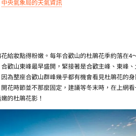
、
中央氣象局的天氣資訊
花給妝點得粉嫩。每年合歡山的杜鵑花季約落在4～
、合歡山東峰最早盛開，緊接著是合歡主峰、東峰、
，因為整座合歡山群峰幾乎都有機會看見杜鵑花的身
，開花時節並不那麼固定，建議等冬末時，在上網看
嬌嫩的杜鵑花影！