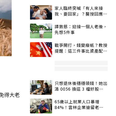
家人臨終突喊「有人來接
我、要回家」？醫授回應方
式快學：避免抱憾終生
譚敦慈：迎接一個人老後，
先想5件事
戰爭開打，錢變廢紙？教授
提醒：這三件事比資產配置
更重要！
只想退休後穩穩領錢！她出
清 0056 換這 3 檔好股：
免得大老
股價高點照樣買
65歲以上就業人口暴增
84%！雲林企業搶留老員
工：穩定性高、經驗豐富