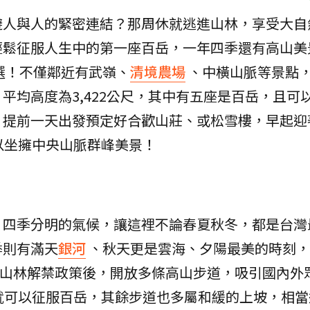
避人與人的緊密連結？那周休就逃進山林，享受大自
輕鬆征服人生中的第一座百岳，一年四季還有高山美
選！不僅鄰近有武嶺、
清境農場
、中橫山脈等景點
平均高度為3,422公尺，其中有五座是百岳，且可
，提前一天出發預定好合歡山莊、或松雪樓，早起迎
以坐擁中央山脈群峰美景！
，四季分明的氣候，讓這裡不論春夏秋冬，都是台灣
季則有滿天
銀河
、秋天更是雲海、夕陽最美的時刻，
3月山林解禁政策後，開放多條高山步道，吸引國內外
就可以征服百岳，其餘步道也多屬和緩的上坡，相當