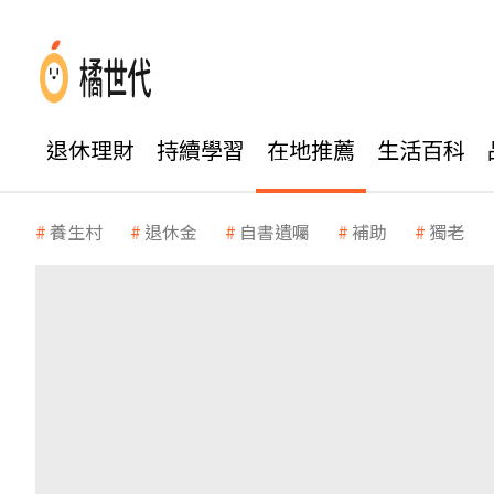
退休理財
持續學習
在地推薦
生活百科
養生村
退休金
自書遺囑
補助
獨老