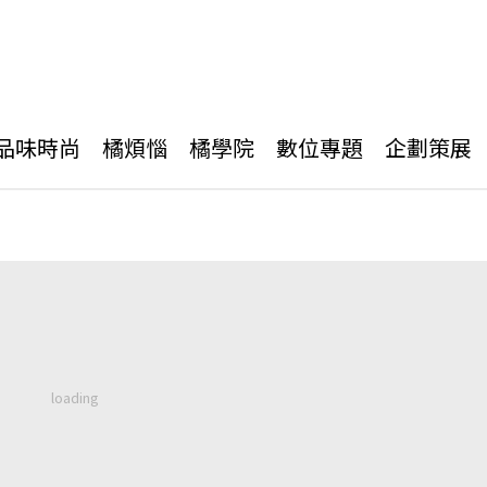
品味時尚
橘煩惱
橘學院
數位專題
企劃策展