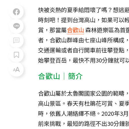
快被炎熱的夏季給悶壞了嗎？想逃
時刻吧！提到台灣高山，如果可以
賞，那當屬
合歡山
森林遊樂區為首
者，合歡山群峰由七座山峰所構成，
交通運輸或者自行開車前往攀登點
始攀登百岳，最快不用30分鐘就可
合歡山｜簡介
合歡山屬於太魯閣國家公園的範疇
高山景區。春天有杜鵑花可賞、夏
時，依舊人潮絡繹不絕。2020年
前來挑戰，最短的路徑不出30分鐘