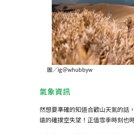
圖／ig＠whubbyw
氣象資訊
然想要準確的知道合歡山天氣的話
遠的確撲空失望！正值雪季時刻也