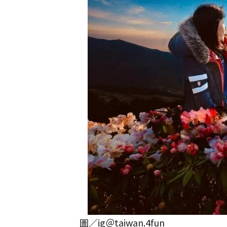
圖／ig＠taiwan.4fun