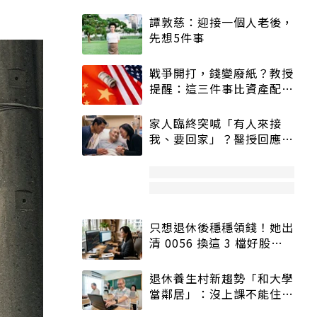
譚敦慈：迎接一個人老後，
先想5件事
戰爭開打，錢變廢紙？教授
提醒：這三件事比資產配置
更重要！
家人臨終突喊「有人來接
我、要回家」？醫授回應方
式快學：避免抱憾終生
只想退休後穩穩領錢！她出
清 0056 換這 3 檔好股：
股價高點照樣買
退休養生村新趨勢「和大學
當鄰居」：沒上課不能住、
宿舍變養老房