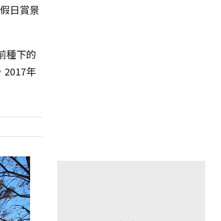
假日賞景
前種下的
017年