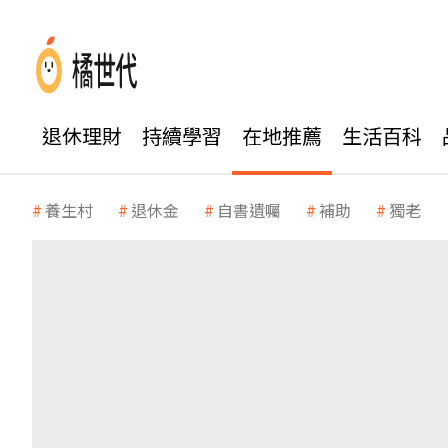
退休理財
持續學習
在地推薦
生活百科
養生村
退休金
自書遺囑
補助
獨老