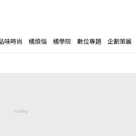
品味時尚
橘煩惱
橘學院
數位專題
企劃策展