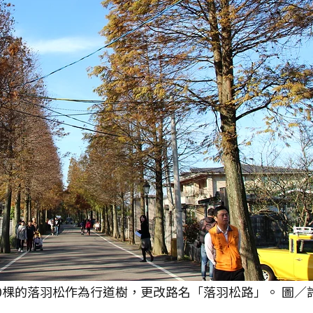
00棵的落羽松作為行道樹，更改路名「落羽松路」。 圖／