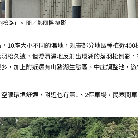
羽松路」。 圖／鄭國樑 攝影
，10座大小不同的濕地，規畫部分地區種植近400
落羽松久遠，但澄清濕地反射出環湖的落羽松倒影，
更多，加上附近還有山豬湖生態區、中庄調整池，遊
空曠環境舒適，附近也有第1、2停車場，民眾開車