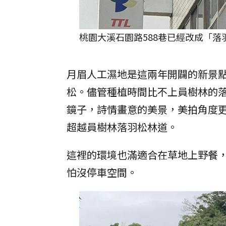
桃園大溪石園路588巷已經改成「落
月眉人工濕地是這兩年開闢的新景點
松。儘管種植時間比不上員樹林的
鏡子，詩情畫意的美景，美拍角度
超越員樹林落羽松林道。
這裡的環境也滿適合在草地上野餐，
怕沒停車空間。