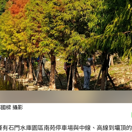
國樑 攝影
僅有石門水庫園區南苑停車場與中線、高線到壩頂的