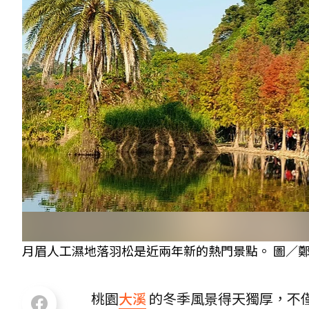
月眉人工濕地落羽松是近兩年新的熱門景點。 圖／鄭
桃園
大溪
的冬季風景得天獨厚，不