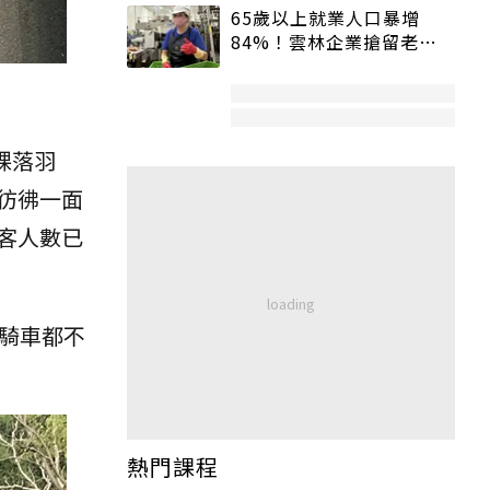
65歲以上就業人口暴增
84%！雲林企業搶留老員
工：穩定性高、經驗豐富
棵落羽
彷彿一面
客人數已
騎車都不
熱門課程