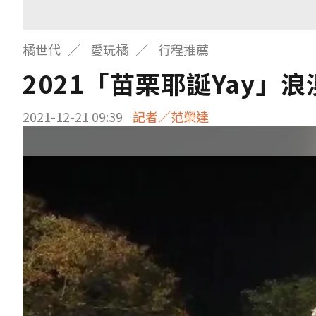
橘世代
愛玩橘
行程推薦
2021「苗栗耶誕Yay」
2021-12-21 09:39
記者／范榮達