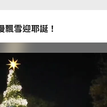
浪漫飄雪迎耶誕！