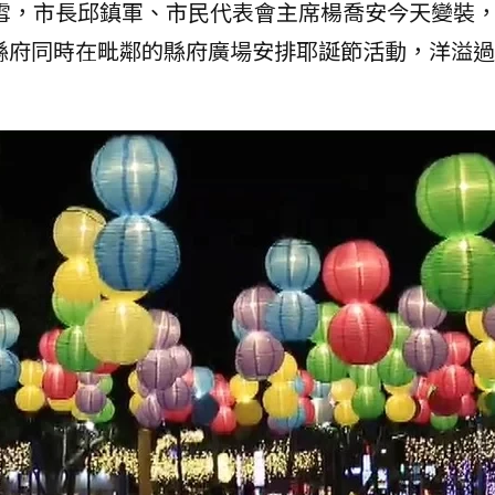
將飄雪，市長邱鎮軍、市民代表會主席楊喬安今天變裝
縣府同時在毗鄰的縣府廣場安排耶誕節活動，洋溢過