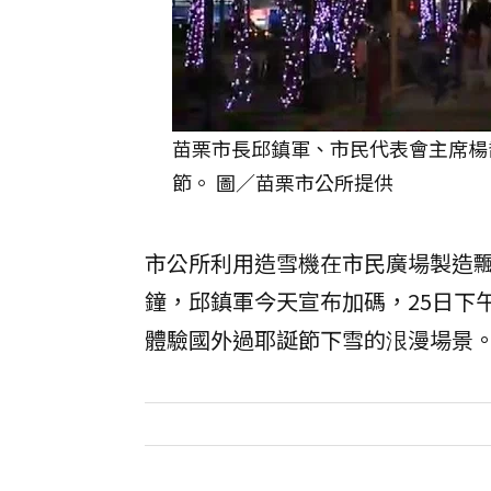
苗栗市長邱鎮軍、市民代表會主席楊喬
節。 圖／苗栗市公所提供
市公所利用造雪機在市民廣場製造飄雪
鐘，邱鎮軍今天宣布加碼，25日下
體驗國外過耶誕節下雪的泿漫場景