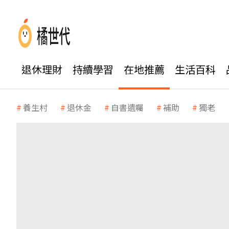
退休理財
持續學習
在地推薦
生活百科
養生村
退休金
自書遺囑
補助
獨老