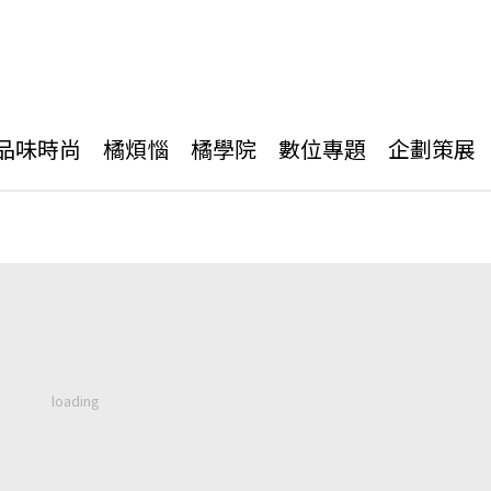
品味時尚
橘煩惱
橘學院
數位專題
企劃策展