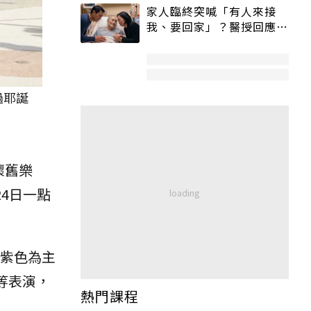
家人臨終突喊「有人來接
我、要回家」？醫授回應方
式快學：避免抱憾終生
過耶誕
懷舊樂
4日一點
漫紫色為主
m等表演，
熱門課程