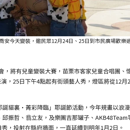
安今天變裝，邀民眾12月24日、25日到市民廣場歡樂
燈晚會，將有兒童變裝大賽，苗栗市客家兒童合唱團、
演，25日下午4點起有街頭藝人秀，燈區將從12月2
1耶誕貓裏·菁彩降臨」耶誕節活動，今年規畫以浪
、邱振哲、翁立友，及樂團吉那罐子、AKB48Tea
雕秀，投射在縣府牆面，一直延續到明年1月2日。