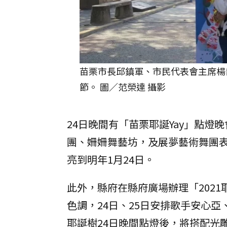
苗栗市長邱鎮軍、市民代表會主席楊喬
節。 圖／范榮達 攝影
24日晚間有「苗栗耶誕Yay」點
團、姍姍舞藝坊，及展夢藝術舞團表
亮到明年1月24日。
此外，縣府在縣府廣場辦理「202
色調，24日、25日安排歌手安心亞
耶誕樹24日晚間點燈後，將搭配光