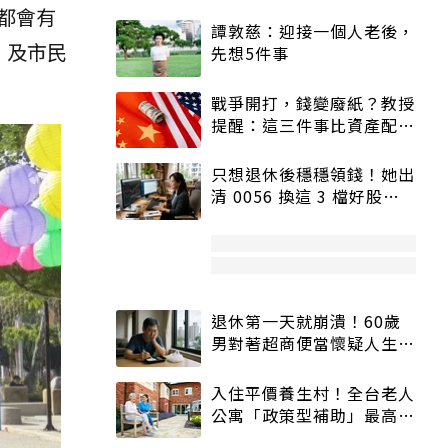
都會有
譚敦慈：迎接一個人老後，
，及市民
先想5件事
戰爭開打，錢變廢紙？教授
提醒：這三件事比資產配置
更重要！
只想退休後穩穩領錢！她出
清 0056 換這 3 檔好股：
股價高點照樣買
退休第一天就崩潰！60歲
男對著超商便當懷疑人生
「一切好安靜」
入住平價養生村！全台老人
公寓「政策型補助」最高打
5折