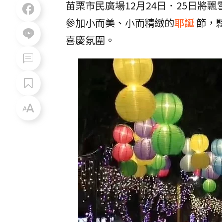
苗栗市民廣場12月24日．25日
參加小而美、小而精緻的
耶誕
節，
喜慶氛圍。