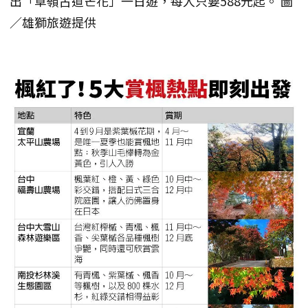
出「草嶺古道芒花」一日遊，每人只要588元起。 圖
／雄獅旅遊提供