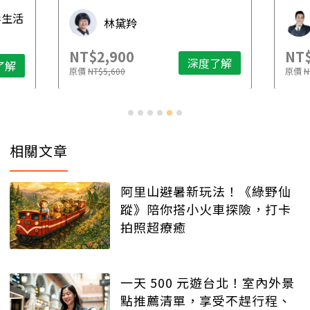
先
毒生活
林黛羚
NT$2,900
NT$
深度了解
了解
原價
NT$5,600
原價
N
相關文章
阿里山避暑新玩法！《綠野仙
蹤》陪你搭小火車探險，打卡
拍照超療癒
一天 500 元遊台北！室內外景
點推薦清單，享受不趕行程、