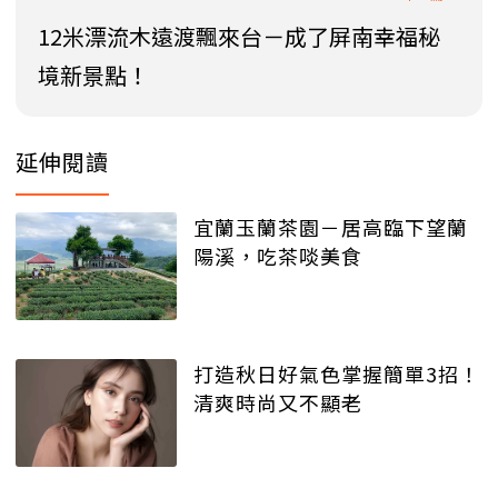
12米漂流木遠渡飄來台－成了屏南幸福秘
境新景點！
延伸閱讀
宜蘭玉蘭茶園－居高臨下望蘭
陽溪，吃茶啖美食
打造秋日好氣色掌握簡單3招！
清爽時尚又不顯老