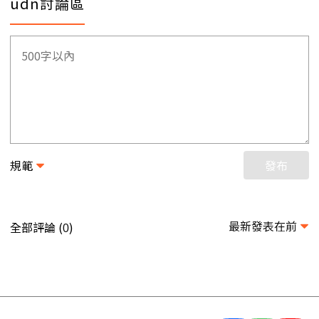
udn討論區
規範
發布
最新發表在前
全部評論 (
)
0