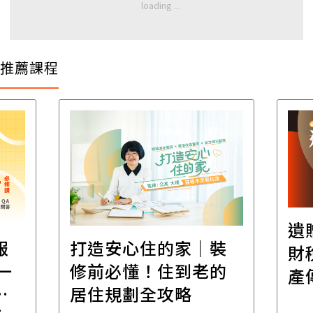
推薦課程
遺
報
打造安心住的家｜裝
財
一
修前必懂！住到老的
產
一
居住規劃全攻略