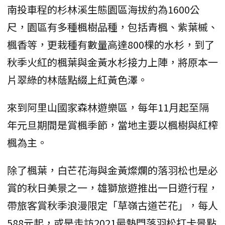
南投車程的杉林溪生態園區海拔約為1600公
尺，園區有多種楓樹品種，包括青楓、紫葉槭、
楓香等，更栽種有數量高達800棵的水杉，到了
秋季火紅的楓葉與金黃水杉接力上陣，將原本一
片翠綠的林蔭點綴上紅黃色澤。
來到阿里山國家森林遊樂區，每年11月起至隔
年元旦期間是賞楓季節，當地主要以楓樹與紅榨
楓為主。
除了楓葉，白芒花海與金黃燦爛的落羽松也是必
賞的秋日美景之一，雄獅旅遊推出一日遊行程，
帶旅客賞秋季浪漫限定「草嶺古道芒花」，每人
588元起，或是走訪2021最熱門落羽松打卡景點