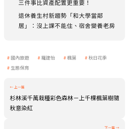
三件事比資產配置更重要！
退休養生村新趨勢「和大學當鄰
居」：沒上課不能住、宿舍變養老房
國內旅遊
羅建怡
楓葉
秋日花季
生態保育
杉林溪千萬栽種彩色森林－上千棵楓葉樹隨
秋意染紅