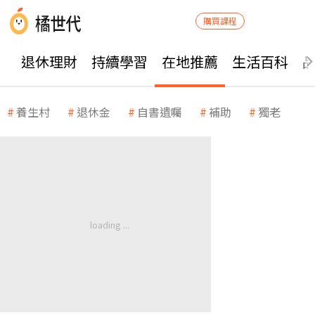
購買課程
退休理財
持續學習
在地推薦
生活百科
養生村
退休金
自書遺囑
補助
獨老