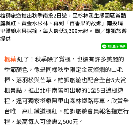
雄獅旅遊推出秋季南投2日遊，至杉林溪生態園區賞豔
麗楓紅、黃金水杉林、再到「百香果的故鄉」南投埔
里體驗水果採摘，每人最低3,399元起。 圖／雄獅旅遊
提供
用LINE傳送
楓葉
紅了！秋季除了賞楓，也還有許多美麗的
季節顏色，像是同樣秋季限定金黃燦爛的山毛
櫸、落羽松與芒草。雄獅旅遊也配合全台5大賞
楓景點，推出北中南皆可出發的1至5日追楓遊
程，還可獨家搭乘阿里山森林鐵路專車，欣賞全
台唯一高山鐵道楓紅。雄獅旅遊會員報名指定行
程，最高每人可優惠2,500元。