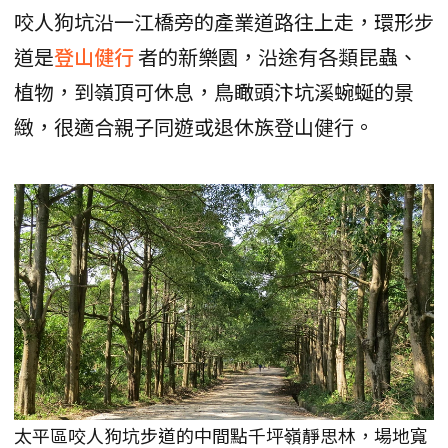
咬人狗坑沿一江橋旁的產業道路往上走，環形步
道是
登山健行
者的新樂園，沿途有各類昆蟲、
植物，到嶺頂可休息，鳥瞰頭汴坑溪蜿蜒的景
緻，很適合親子同遊或退休族登山健行。
太平區咬人狗坑步道的中間點千坪嶺靜思林，場地寬