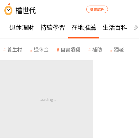
購買課程
退休理財
持續學習
在地推薦
生活百科
養生村
退休金
自書遺囑
補助
獨老