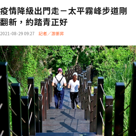
疫情降級出門走－太平霧峰步道剛
翻新，約踏青正好
2021-08-29 09:27
記者／游振昇