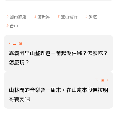
國內旅遊
游振昇
登山健行
步道
台中
嘉義阿里山整理包－奮起湖住哪？怎麼吃？
怎麼玩？
山林間的音樂會－周末，在山嵐來段佛拉明
哥饗宴吧