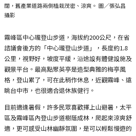
闊，舊產業道路兩側植栽茂密、涼爽。 圖／張弘昌
攝影
霧峰區中心瓏登山步道，海拔約200公尺，在省
諮議會後方的「中心瓏登山步道」，長度約1.8
公里，視野好，坡度平緩，沿途設有體健設施及
觀景平台。最高點聚英亭是造型典雅的梅亭風
格，登山累了，可在此稍作休息，近觀霧峰、遠
眺台中市，也很適合退休族健行。
目前適逢暑假，許多民眾喜歡擇上山避暑，太平
區及霧峰區內登山步道樹蔭成林，爬起來涼爽舒
適，更可感受山林幽靜氛圍，是可以輕鬆慢遊的