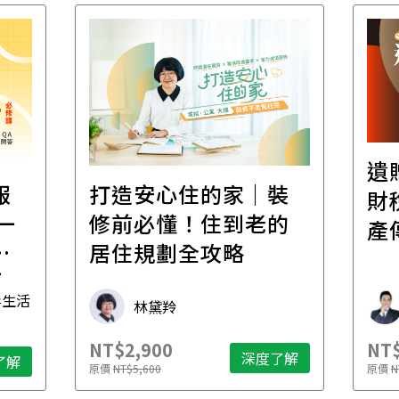
遺
報
打造安心住的家｜裝
財
一
修前必懂！住到老的
產
一
居住規劃全攻略
先
毒生活
林黛羚
NT$2,900
NT$
深度了解
了解
原價
NT$5,600
原價
N