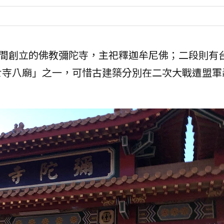
年間創立的佛教彌陀寺，主祀釋迦牟尼佛；二段則有
七寺八廟」之一，可惜古建築分別在二次大戰遭盟軍