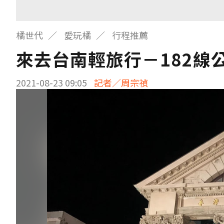
橘世代
愛玩橘
行程推薦
來去台南輕旅行－182線
2021-08-23 09:05
記者／周宗禎