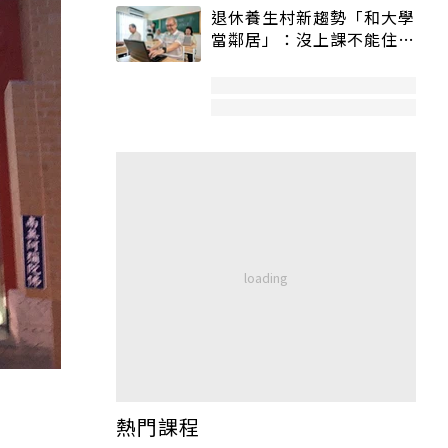
退休養生村新趨勢「和大學
當鄰居」：沒上課不能住、
宿舍變養老房
熱門課程