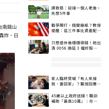
譚敦慈：迎接一個人老後，
先想5件事
戰爭開打，錢變廢紙？教授
台南龍山
提醒：這三件事比資產配置
轟炸、日
更重要！
只想退休後穩穩領錢！她出
清 0056 換這 3 檔好股：
股價高點照樣買
家人臨終突喊「有人來接
我、要回家」？醫授回應方
式快學：避免抱憾終生
45歲以上政府送錢！職訓
補助「最高10萬」：在
職、待業都能申請