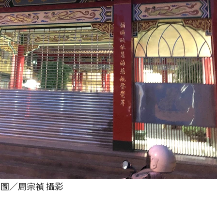
圖／周宗禎 攝影