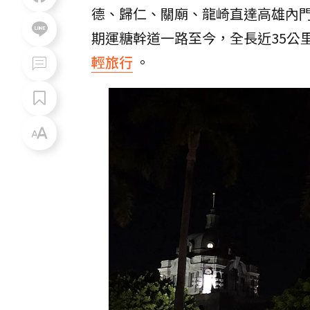
德、歸仁、關廟、龍崎直達高雄內門
期運糖幹道一路至今，全長近35公
輕旅行
。