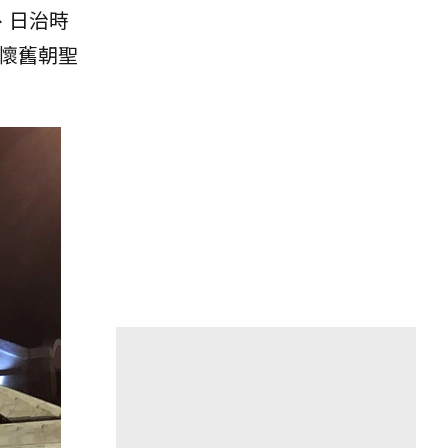
、日治時
懷舊朝聖