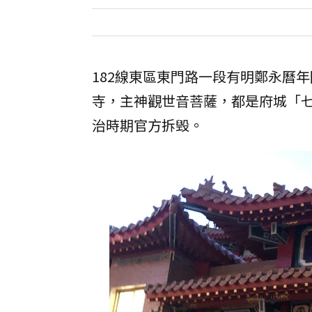
182線東區東門路一段有明鄭永曆
寺，主神觀世音菩薩，都是府城「
治時期官方拆毁。