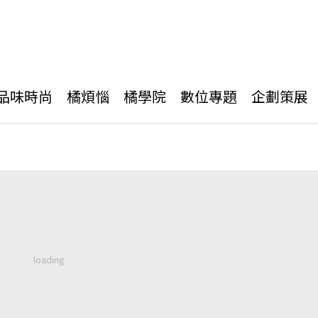
品味時尚
橘煩惱
橘學院
數位專題
企劃策展