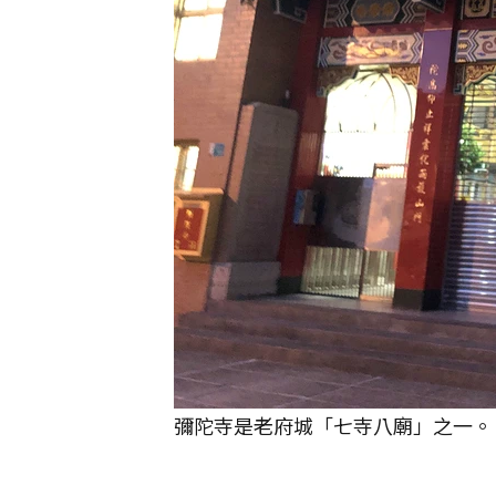
彌陀寺是老府城「七寺八廟」之一。 