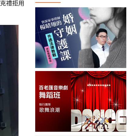
巴克禮拒用