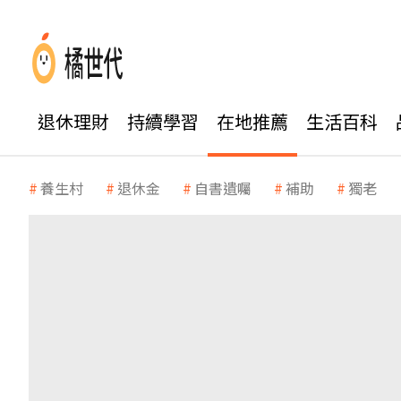
退休理財
持續學習
在地推薦
生活百科
養生村
退休金
自書遺囑
補助
獨老