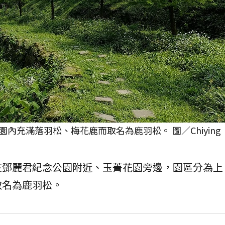
內充滿落羽松、梅花鹿而取名為鹿羽松。 圖／Chiying
在鄧麗君紀念公園附近、玉菁花園旁邊，園區分為上
取名為鹿羽松。