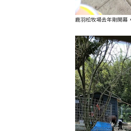
鹿羽松牧場去年剛開幕，民