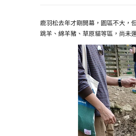
鹿羽松去年才剛開幕，園區不大，
跳羊、綿羊豬、草原貓等區，尚未