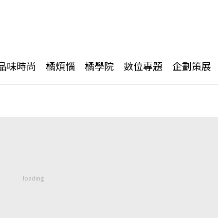
品味時尚
橘煩惱
橘學院
數位專題
企劃策展