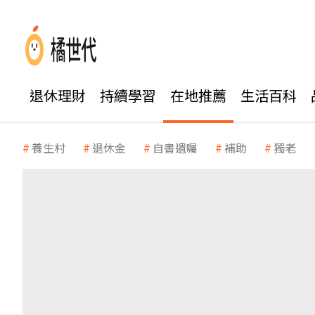
退休理財
持續學習
在地推薦
生活百科
養生村
退休金
自書遺囑
補助
獨老