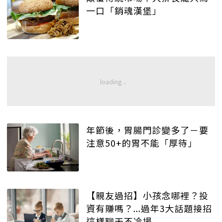
一口「銷魂漢堡」
年節後，胃腸門診變多了－要
注意50+的胃不能「厚待」
【親友過招】小孩念哪裡？投
資有賺嗎？...過年3大話題接招
這樣聊天不冷場