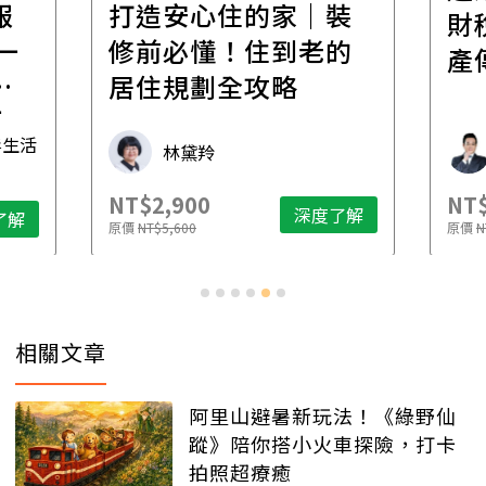
報
打造安心住的家｜裝
財
一
修前必懂！住到老的
產
一
居住規劃全攻略
先
毒生活
林黛羚
NT$2,900
NT$
深度了解
了解
原價
NT$5,600
原價
N
相關文章
阿里山避暑新玩法！《綠野仙
蹤》陪你搭小火車探險，打卡
拍照超療癒