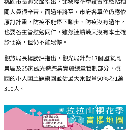
桃園市長鄭文燦指出，北橫櫻花季設置採檢站相
關人員很辛苦，而過年將至，市府各單位仍應依
原訂計畫，防疫不能停下腳步、防疫沒有過年，
也要各主管慰勉同仁，雖然連續幾天沒有本土確
診個案，但仍不能鬆懈。
觀旅局長楊勝評指出，觀光局針對13個國家風
景區及25家觀光遊樂業實施總量管制部分，桃
園的小人國主題樂園並估最大乘載量50%為1萬
310人。