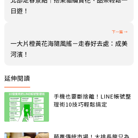
日遊！
一大片橙黃花海隨風搖－走春好去處：成美
河濱！
延伸閱讀
手機也要斷捨離！LINE帳號整
理術10技巧輕鬆搞定
顛覆傳統市場！大排長龍只為