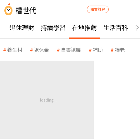
購買課程
退休理財
持續學習
在地推薦
生活百科
養生村
退休金
自書遺囑
補助
獨老