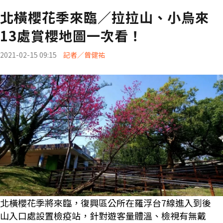
北橫櫻花季來臨／拉拉山、小烏來
13處賞櫻地圖一次看！
2021-02-15 09:15
記者／曾健祐
北橫櫻花季將來臨，復興區公所在羅浮台7線進入到後
山入口處設置檢疫站，針對遊客量體溫、檢視有無戴