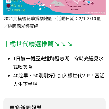
2021北橫櫻花季賞櫻地圖。活動日期：2/1-3/10 圖
／桃園觀光導覽網
｜橘世代精選推薦↘↘↘
1日遊－循歷史遺跡逛慈湖，穿時光遇見水
舞啖美食
40趁早、50剛剛好》加入橘世代VIP！富活
人生下半場
更多新聞報導