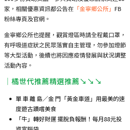
家，相關優惠資訊都公告在
「金寧鄉公所」
FB
粉絲專頁及官網。
金寧鄉公所也提醒，觀賞燈區時請全程戴口罩，
有呼吸道症狀之民眾落實自主管理，勿參加燈節
等大型活動，後續也將因應疫情發展與狀況調整
活動內容。
｜橘世代推薦精選推薦↘↘↘
單 車 離 島／金 門「黃金車道」用最美的速
度遊古蹟嚐美食
「牛」轉好財運 擺脫負報酬！每月88元投
資富腦袋