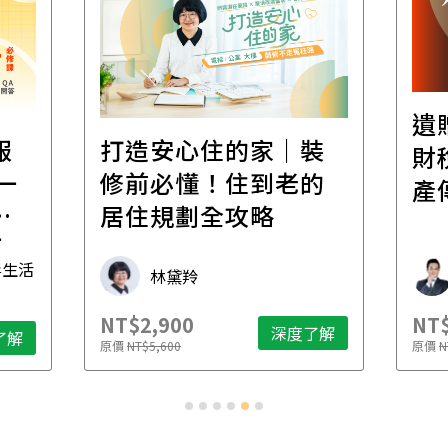
遺
報
打造安心住的家｜裝
財
一
修前必懂！住到老的
產
一
居住規劃全攻略
先
毒生活
林黛羚
NT$2,900
NT$
深度了解
了解
原價
NT$5,600
原價
N