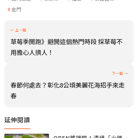
金門
草莓季開跑》避開這個熱門時段 採草莓不
用擔心人擠人！
春節何處去？彰化8公頃美麗花海招手來走
春
延伸閱讀
OPEN將謎蹤！清境「小瑞