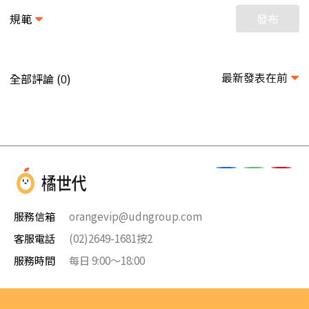
規範
發布
最新發表在前
全部評論 (
)
0
服務信箱
orangevip@udngroup.com
客服電話
(02)2649-1681按2
服務時間
每日 9:00～18:00