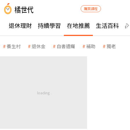
購買課程
退休理財
持續學習
在地推薦
生活百科
養生村
退休金
自書遺囑
補助
獨老