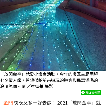
「放閃金寧」就愛小燈會活動，今年的燈區主題圍繞
七夕情人節，希望帶給前來遊玩的遊客和民眾滿滿的
浪漫氛圍。 圖／蔡家蓁 攝影
用LINE傳送
金門
夜晚又多一好去處！ 2021「放閃金寧」就