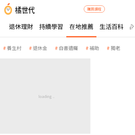
購買課程
退休理財
持續學習
在地推薦
生活百科
養生村
退休金
自書遺囑
補助
獨老