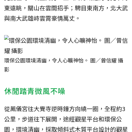
東遠眺，關山在雲間招手；騁目東南方，北大武
與南大武雄峙雲霄豪情萬丈。
環保公園環境清幽，令人心曠神怡。 圖／曾信耀 攝
影
休閒踏青微風不噪
從鳳儀宮往大覺寺逆時鐘方向繞一圈，全程約3
公里，步道往下展開，途經觀星平台和環保公
園，環境清幽，採取傾斜式木質平台設計的觀星