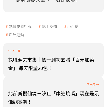
熟齡友善行程
親山步道
小百岳
戶外運動
龜吼漁夫市集｜初一到初五贈「百元加菜
金」 每天限量20包！
北部賞櫻仙境－汐止「康誥坑溪」現在是最
佳觀賞期！