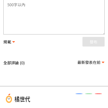
規範
發布
最新發表在前
全部評論 (
)
0