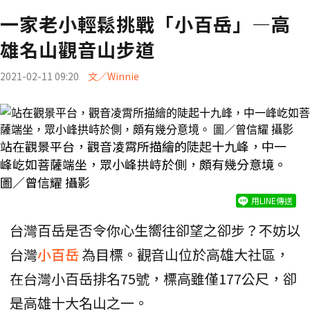
一家老小輕鬆挑戰「小百岳」—高
雄名山觀音山步道
2021-02-11 09:20
文／Winnie
站在觀景平台，觀音凌霄所描繪的陡起十九峰，中一
峰屹如菩薩端坐，眾小峰拱峙於側，頗有幾分意境。
圖／曾信耀 攝影
用LINE傳送
台灣百岳是否令你心生嚮往卻望之卻步？不妨以
台灣
小百岳
為目標。觀音山位於高雄大社區，
在台灣小百岳排名75號，標高雖僅177公尺，卻
是高雄十大名山之一。