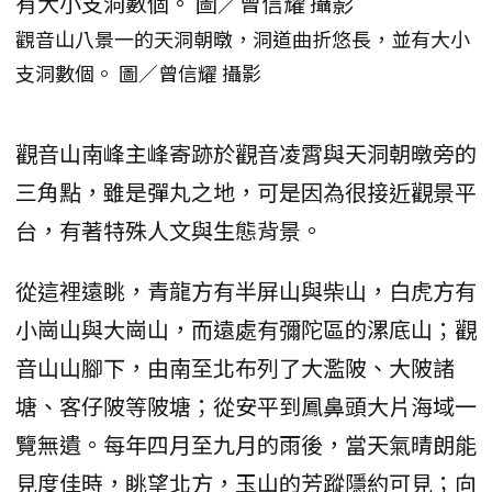
觀音山八景一的天洞朝暾，洞道曲折悠長，並有大小
支洞數個。 圖／曾信耀 攝影
觀音山南峰主峰寄跡於觀音凌霄與天洞朝暾旁的
三角點，雖是彈丸之地，可是因為很接近觀景平
台，有著特殊人文與生態背景。
從這裡遠眺，青龍方有半屏山與柴山，白虎方有
小崗山與大崗山，而遠處有彌陀區的漯底山；觀
音山山腳下，由南至北布列了大濫陂、大陂諸
塘、客仔陂等陂塘；從安平到鳳鼻頭大片海域一
覽無遺。每年四月至九月的雨後，當天氣晴朗能
見度佳時，眺望北方，玉山的芳蹤隱約可見；向