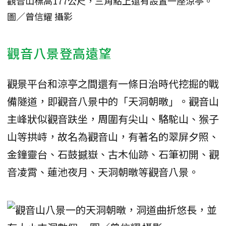
觀音山標高177公尺，三角點上還有設置一座涼亭。
圖／曾信耀 攝影
觀音八景登高遠望
觀景平台和涼亭之間還有一條日治時代挖掘的戰
備隧道，即觀音八景中的「天洞朝暾」。觀音山
主峰狀似觀音趺坐，周圍有尖山、駱駝山、猴子
山等拱峙，故名為觀音山，有著名的翠屏夕照、
金鐘靈台、石鼓撼嶽、古木仙跡、石筆初開、觀
音凌霄、蓮池夜月、天洞朝暾等觀音八景。