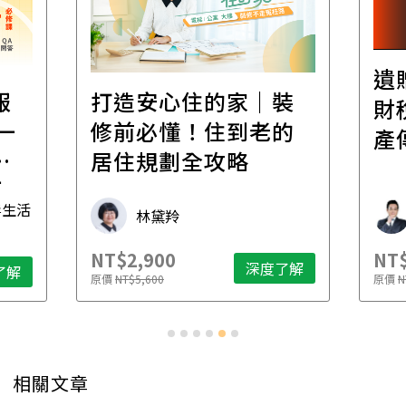
遺
報
打造安心住的家｜裝
財
一
修前必懂！住到老的
產
一
居住規劃全攻略
先
毒生活
林黛羚
NT$2,900
NT$
深度了解
了解
原價
NT$5,600
原價
N
相關文章