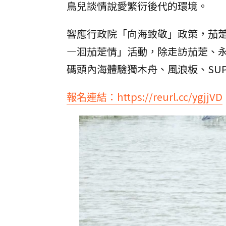
鳥兒談情說愛繁衍後代的環境。
響應行政院「向海致敬」政策，茄萣觀
—洄茄萣情」活動，除走訪茄萣、
碼頭內海體驗獨木舟、風浪板、SU
報名連結：https://reurl.cc/ygjjVD