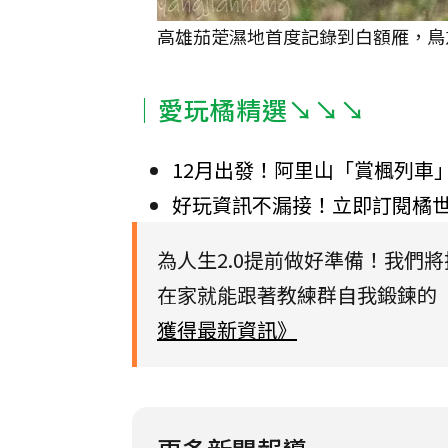
高雄茄萣濕地首度記錄到白額雁，鳥
｜愛玩橘精選↘↘↘
12月出發！阿里山「賞楓列車
好玩資訊不漏接！立即訂閱橘
為人生2.0提前做好準備！我們
在家就能跟著教練群自我鍛鍊的【
獲得最新資訊》