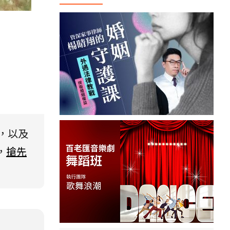
，以及
，
搶先