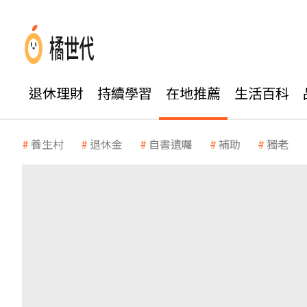
退休理財
持續學習
在地推薦
生活百科
養生村
退休金
自書遺囑
補助
獨老