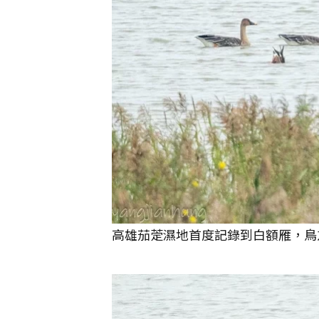
高雄茄萣濕地首度記錄到白額雁，鳥