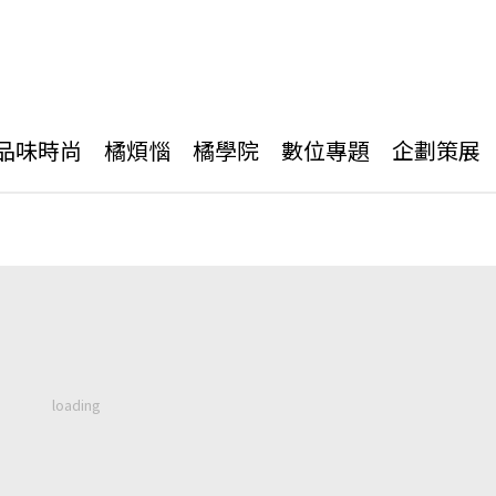
品味時尚
橘煩惱
橘學院
數位專題
企劃策展