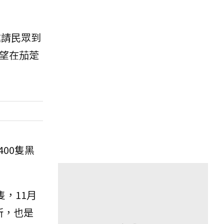
邀請民眾到
望在茄萣
00隻黑
，11月
所，也是