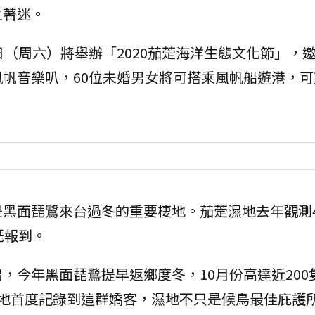
之著迷。
日（周六）將舉辦「2020茄萣海洋生態文化節」，
帆音樂叭，60位未婚男女將可搭乘風帆船遊港，可
黑面琵鷺來台過冬的重要棲地。茄萣濕地去年觀測4
琵報到。
，今年黑面琵鷺提早返鄉度冬，10月份高達近200隻
濕地首度記錄到這群嬌客，濕地不只是候鳥最佳庇護