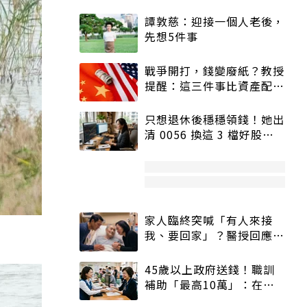
譚敦慈：迎接一個人老後，
先想5件事
戰爭開打，錢變廢紙？教授
提醒：這三件事比資產配置
更重要！
只想退休後穩穩領錢！她出
清 0056 換這 3 檔好股：
股價高點照樣買
家人臨終突喊「有人來接
我、要回家」？醫授回應方
式快學：避免抱憾終生
45歲以上政府送錢！職訓
補助「最高10萬」：在
職、待業都能申請