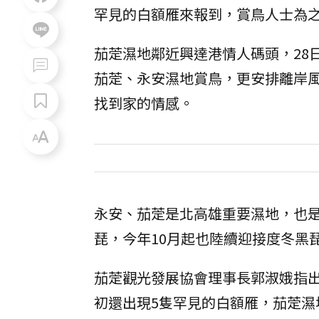
罕見的白額雁來報到，賞鳥人士為
茄萣濕地鄰近興達港情人碼頭，28
茄萣、永安濕地賞鳥，更安排離岸風
找到家的情感。
永安、茄萣是北高雄重要濕地，也是
琵，今年10月起也陸續迎接度冬黑
茄萣觀光發展協會理事長郭淑娥指出
初還出現5隻罕見的白額雁，茄萣