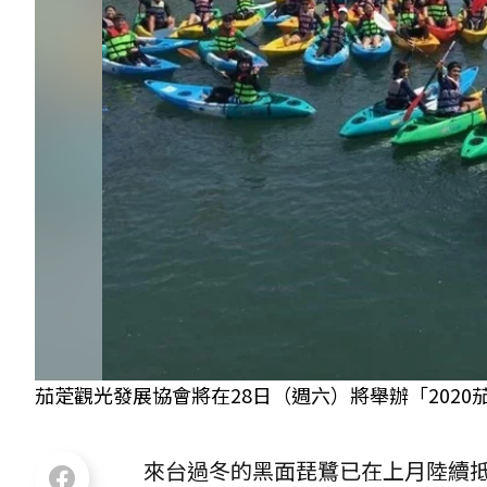
茄萣觀光發展協會將在28日（週六）將舉辦「202
來台過冬的黑面琵鷺已在上月陸續抵