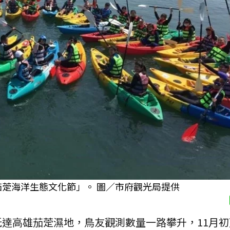
0茄萣海洋生態文化節」。 圖／市府觀光局提供
達高雄茄萣濕地，鳥友觀測數量一路攀升，11月初