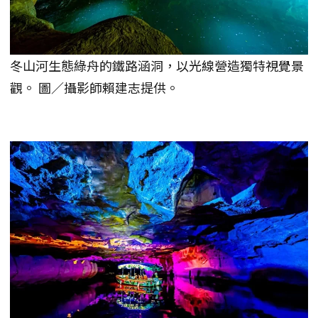
冬山河生態綠舟的鐵路涵洞，以光線營造獨特視覺景
觀。 圖／攝影師賴建志提供。