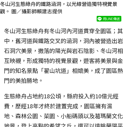
冬山河生態綠舟的鐵路涵洞，以光線營造獨特視覺景
觀。 圖／攝影師賴建志提供
用LINE傳送
冬山河生態綠舟有冬山河內河道貫穿全園區；其
中，舊河道與鐵路交叉的涵洞，洞內被營造出岩
石洞穴美景，撒落的陽光與岩石陰影、冬山河相
互映襯，形成獨特的視覺景觀，遊客將美景與金
門的知名景點「翟山坑道」相媲美，成了園區熱
門的美拍勝地。
生態綠舟占地約18公頃，縣府投入約10億元經
費，歷經18年才終於建置完成，園區擁有濕
地、森林公園、菜園、小船碼頭以及葛瑪蘭文化
地景，登上高點的希望之丘，還可以遠眺蘭陽平