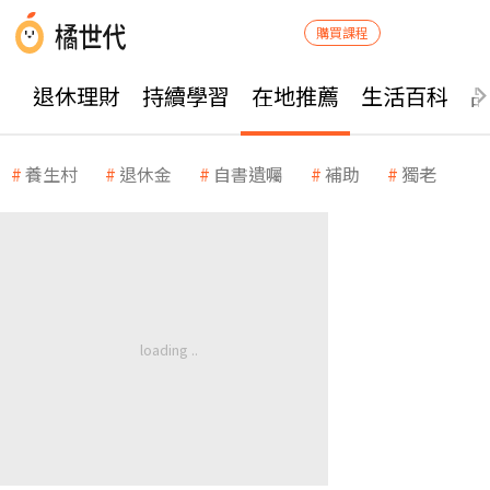
購買課程
退休理財
持續學習
在地推薦
生活百科
養生村
退休金
自書遺囑
補助
獨老