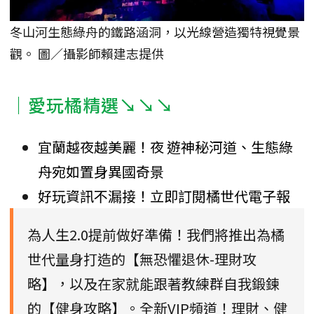
冬山河生態綠舟的鐵路涵洞，以光線營造獨特視覺景
觀。 圖／攝影師賴建志提供
｜愛玩橘精選↘↘↘
宜蘭越夜越美麗！夜 遊神秘河道、生態綠
舟宛如置身異國奇景
好玩資訊不漏接！立即訂閱橘世代電子報
為人生2.0提前做好準備！我們將推出為橘
世代量身打造的【無恐懼退休-理財攻
略】，以及在家就能跟著教練群自我鍛鍊
的【健身攻略】。全新VIP頻道！理財、健