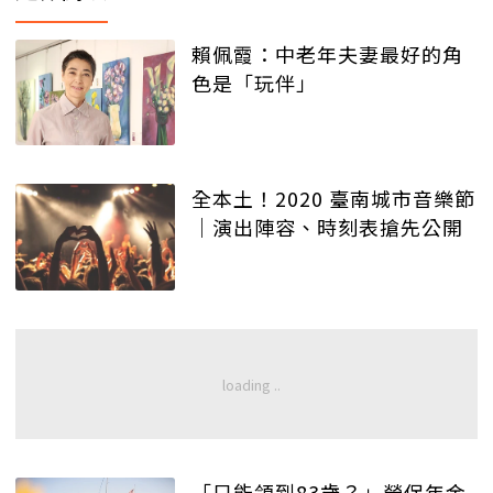
賴佩霞：中老年夫妻最好的角
色是「玩伴」
全本土！2020 臺南城市音樂節
｜演出陣容、時刻表搶先公開
「只能領到83歲？」勞保年金