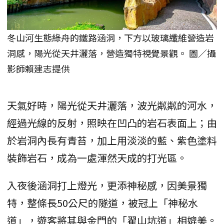
冬山河生態綠舟的鐵路涵洞，下方以玻璃纖維營造岩
洞感，陽光從天井灑落，營造獨特視覺景觀。 圖／攝
影師賴建志提供
天氣好時，陽光從天井灑落，波光粼粼的河水，
經過光線的反射，照映在凹凸的岩石表面上；由
於岩洞內長有青苔，加上用淡淡的藍、紫色塗料
裝飾岩石，成為一處渾然天成的打光區。
入夜後涵洞打上燈光，更添神秘感，因美景獨
特，整條長50公尺的隧道，被冠上「神秘水
道」，遊客將其與金門的「翟山坑道」相媲美。