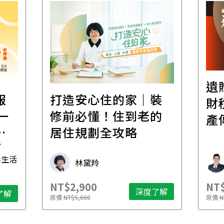
遺
報
打造安心住的家｜裝
財
一
修前必懂！住到老的
產
一
居住規劃全攻略
先
毒生活
林黛羚
NT$2,900
NT$
深度了解
了解
原價
NT$5,600
原價
N