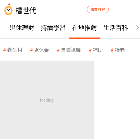
購買課程
退休理財
持續學習
在地推薦
生活百科
養生村
退休金
自書遺囑
補助
獨老