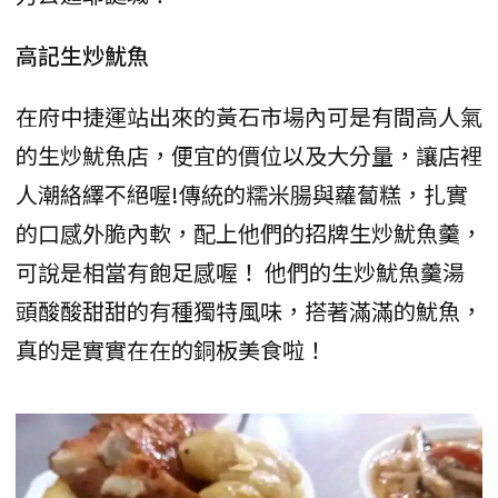
高記生炒魷魚
在府中捷運站出來的黃石市場內可是有間高人氣
的生炒魷魚店，便宜的價位以及大分量，讓店裡
人潮絡繹不絕喔!傳統的糯米腸與蘿蔔糕，扎實
的口感外脆內軟，配上他們的招牌生炒魷魚羹，
可說是相當有飽足感喔！ 他們的生炒魷魚羹湯
頭酸酸甜甜的有種獨特風味，搭著滿滿的魷魚，
真的是實實在在的銅板美食啦！