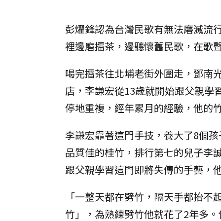
彭燿鋒認為台灣民歌有無法磨滅流
裡邊磨擂茶，邊聽懷舊民歌，在歌
喝完擂茶往北埔老街外圍走，鄧南光
店，李謙宏從13歲就開始跟父親學
停地重複，經年累月的經驗，他的
李謙宏靠著這門手技，養大了8個
品質佳的桂竹，排行第七的兒子李誠
跟父親學習這門即將失傳的手藝，
「一整天都在劈竹，隔天手都抬不
竹」，為熟練劈竹他就花了2年多