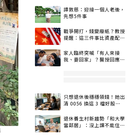
譚敦慈：迎接一個人老後，
先想5件事
戰爭開打，錢變廢紙？教授
提醒：這三件事比資產配置
更重要！
家人臨終突喊「有人來接
我、要回家」？醫授回應方
式快學：避免抱憾終生
只想退休後穩穩領錢！她出
清 0056 換這 3 檔好股：
股價高點照樣買
退休養生村新趨勢「和大學
當鄰居」：沒上課不能住、
影
宿舍變養老房