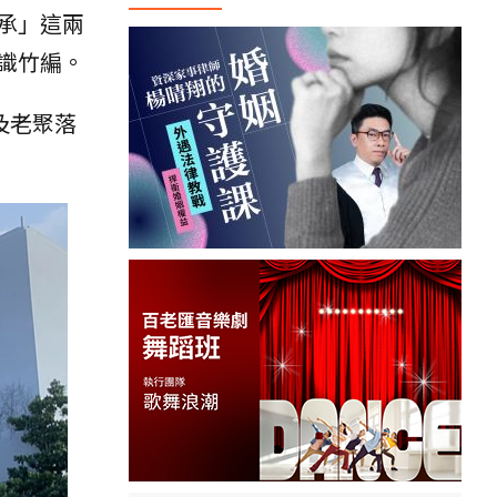
承」這兩
識竹編。
及老聚落