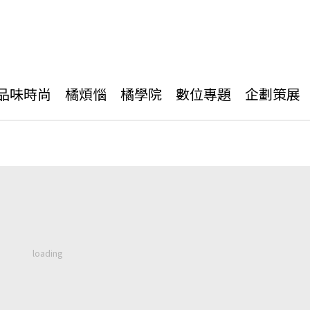
品味時尚
橘煩惱
橘學院
數位專題
企劃策展