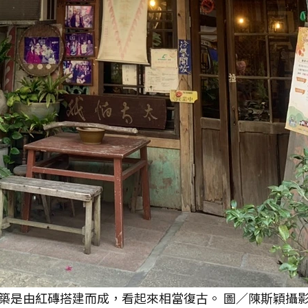
築是由紅磚搭建而成，看起來相當復古。 圖／陳斯穎攝