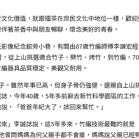
行文化價值，就跟擂茶在庶民文化中地位一樣，歡迎
聲伴著茶香中與朋友暢聊，懷念美好的青春。
影像紀念館旁小巷，有間由87歲竹編師傅李謙宏經
習，從上山挑選適合竹子、劈竹、烤竹，到竹編，7
竹編器具品質穩定，美觀又耐用。
孩子，雖然年事已高，但身子骨仍強健，還親自上山
誌，今年40歲，5年多前辭去新竹科學園區的工作
他說，「爸爸年紀大了，該回來幫忙。」
起來」李誠誌說，這5年多來，竹編技術最難的就是
。他曾問媽媽為何父親手都不會痠，媽媽說父親已經