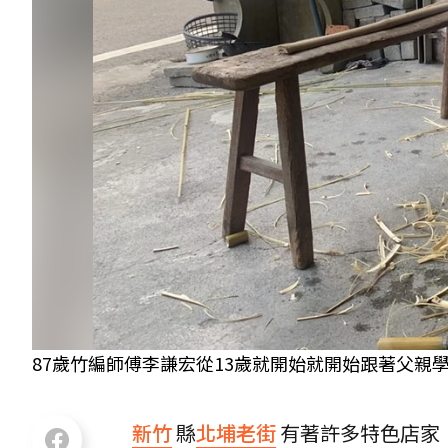
87歲竹編師傅李謙宏從13歲就開始就開始跟著父親
新竹
縣
北埔老街
有著許多特色店家