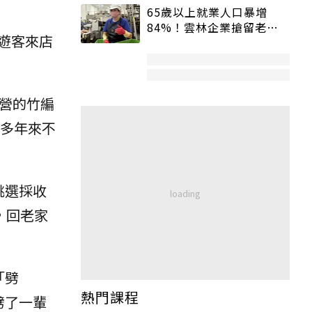
65歲以上就業人口暴增
84%！雲林企業搶留老員
遊客來店
工：穩定性高、經驗豐富
營的竹編
0多年來不
挑選採收
，回老家
「劈
熱門課程
劈了一輩