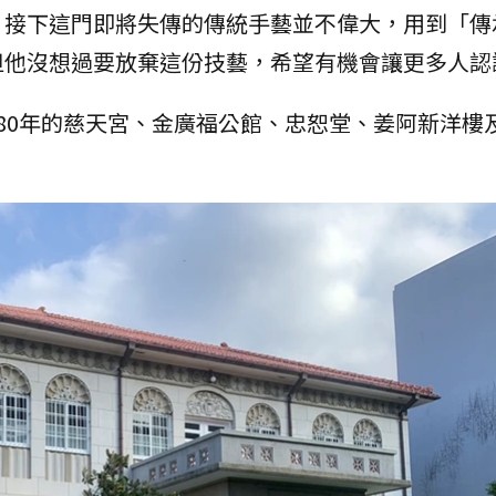
，接下這門即將失傳的傳統手藝並不偉大，用到「傳
但他沒想過要放棄這份技藝，希望有機會讓更多人認
80年的慈天宮、金廣福公館、忠恕堂、姜阿新洋樓