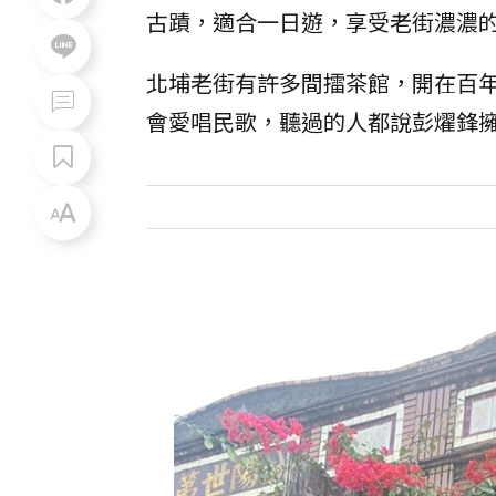
古蹟，適合一日遊，享受老街濃濃
北埔老街有許多間擂茶館，開在百
會愛唱民歌，聽過的人都說彭燿鋒