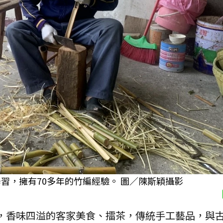
學習，擁有70多年的竹編經驗。 圖／陳斯穎攝影
，香味四溢的客家美食、擂茶，傳統手工藝品，與