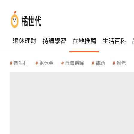
退休理財
持續學習
在地推薦
生活百科
養生村
退休金
自書遺囑
補助
獨老