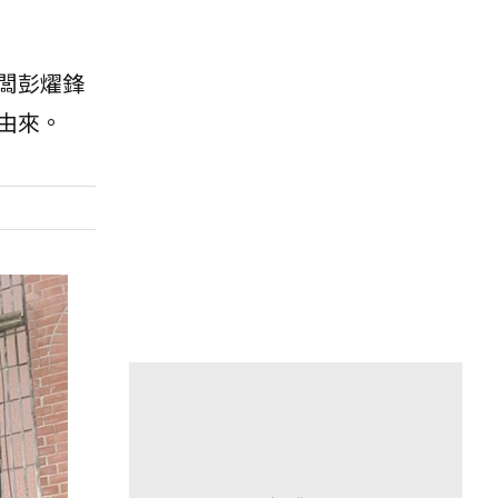
闆彭燿鋒
由來。