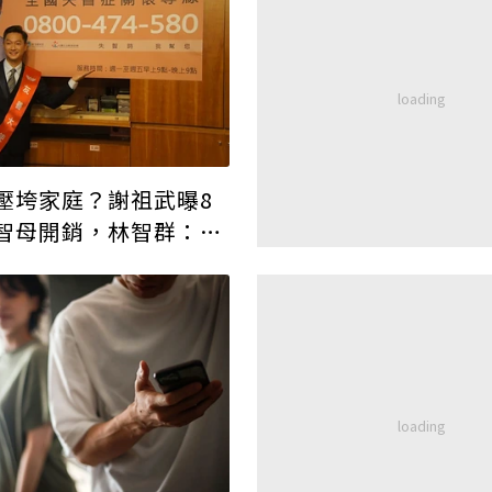
壓垮家庭？謝祖武曝8
智母開銷，林智群：政
關鍵！