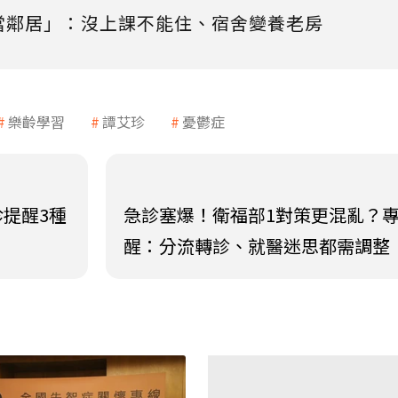
當鄰居」：沒上課不能住、宿舍變養老房
樂齡學習
譚艾珍
憂鬱症
提醒3種
急診塞爆！衛福部1對策更混亂？
醒：分流轉診、就醫迷思都需調整