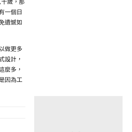
八十歲，那
有一個日
免遺憾如
以做更多
式設計，
這麼多，
是因為工