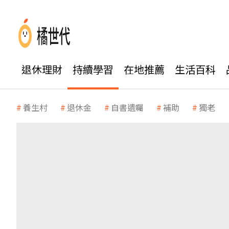
退休理財
持續學習
在地推薦
生活百科
養生村
退休金
自書遺囑
補助
獨老