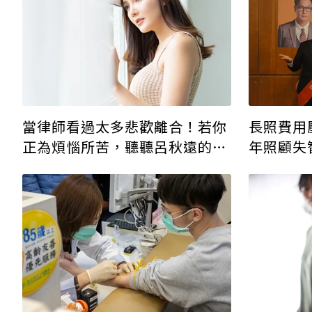
長照費用
當律師看過太多悲歡離合！若你
年照顧失
正為煩惱所苦，聽聽呂秋遠的10
府補助是
大建議