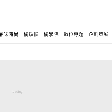
品味時尚
橘煩惱
橘學院
數位專題
企劃策展