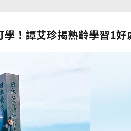
可學！譚艾珍揭熟齡學習1好