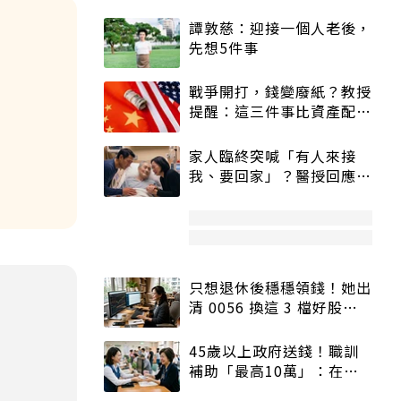
譚敦慈：迎接一個人老後，
先想5件事
戰爭開打，錢變廢紙？教授
提醒：這三件事比資產配置
更重要！
家人臨終突喊「有人來接
我、要回家」？醫授回應方
式快學：避免抱憾終生
只想退休後穩穩領錢！她出
清 0056 換這 3 檔好股：
股價高點照樣買
45歲以上政府送錢！職訓
補助「最高10萬」：在
職、待業都能申請