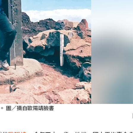
。 圖／摘自歐陽靖臉書