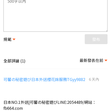
規範
發布
最新發表在前
全部評論 (
)
1
可馨の秘密遊び日本外送櫻花妹服務TGyy9882
6 天內
日本NO.1外送|可馨の秘密遊びLINE:2054489/網站：
fb664.com