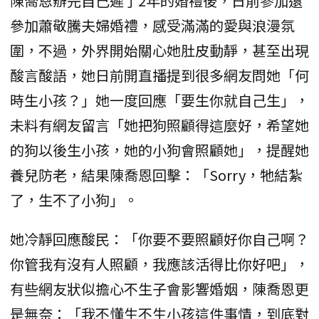
陳喬恩辦完自己遲了2年的婚禮後，日前參加還
參加蕭敬騰夫婦婚禮，感受滿滿的愛與浪漫氛
圍，不過，外界開始關心她肚皮動靜，甚至出現
酸言酸語，她日前開直播提到很多網友問她「何
時生小孩？」她一度回應「要生你就自己生」，
未料有網友留言「她把狗照顧得這麼好，希望她
的狗以後生小孩，她的小狗會照顧她」，提醒她
養兒防老，結果陳喬恩回擊：「Sorry，牠結紮
了，生不了小狗」。
她冷靜回應酸民：「你要不要照顧好你自己啊？
你管我有沒有人照顧，我應該活得比你好吧」，
有些網友狀似擔心不生子會影響婚姻，陳喬恩更
是無奈：「我不懂生不生小孩這件事情，到底對