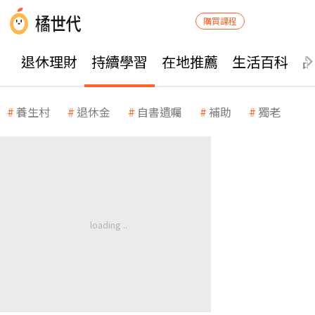
購買課程
退休理財
持續學習
在地推薦
生活百科
養生村
退休金
自書遺囑
補助
獨老