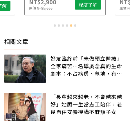
NT$2,900
NT$
深度了解
了解
原價
NT$5,600
原價
N
相關文章
好友臨終前「未做預立醫療」
全家痛苦…名導吳念真的生命
劇本：不占病房、墓地，有人
記得就好
「長輩越來越老，不會越來越
好」她願一生當志工陪伴，老
後自住安養機構不麻煩子女