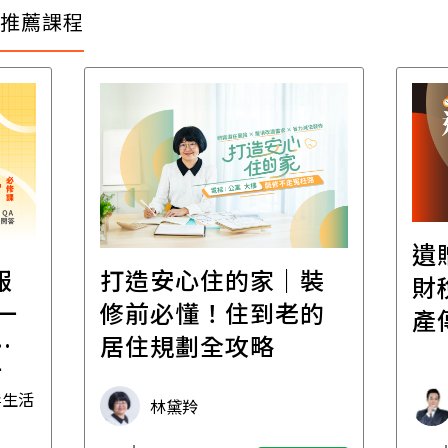
推薦課程
遺
報
打造安心住的家｜裝
財
一
修前必懂！住到老的
產
一
居住規劃全攻略
先
毒生活
林黛羚