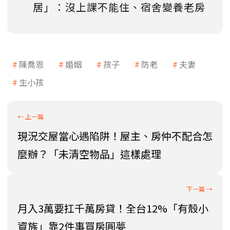
居」：沒上課不能住、宿舍變養老房
陳喬恩
婚姻
孩子
防老
夫妻
生小孩
現況交屋當心遇陷阱！屋主、房仲不配合怎
麼辦？「未清空物品」這樣處理
月入3萬要扛千萬房貸！全台12%「有殼小
資族」靠2件事買房圓夢