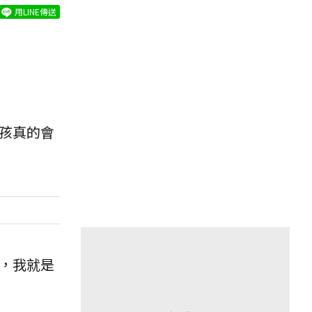
用LINE傳送
孩真的會
，我就是