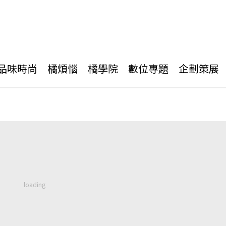
品味時尚
橘煩惱
橘學院
數位專題
企劃策展