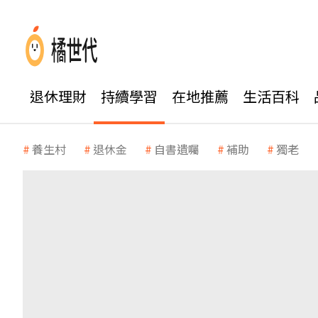
退休理財
持續學習
在地推薦
生活百科
養生村
退休金
自書遺囑
補助
獨老