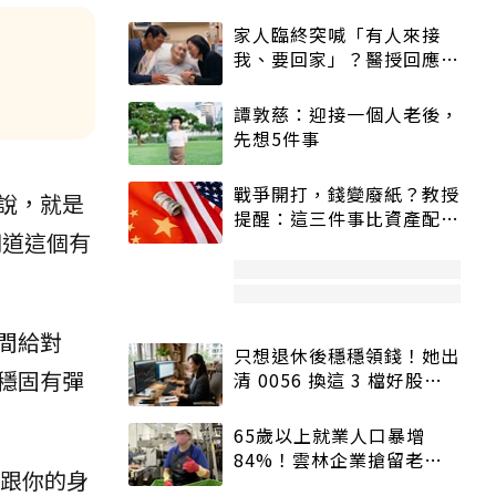
家人臨終突喊「有人來接
我、要回家」？醫授回應方
式快學：避免抱憾終生
譚敦慈：迎接一個人老後，
先想5件事
戰爭開打，錢變廢紙？教授
說，就是
提醒：這三件事比資產配置
知道這個有
更重要！
間給對
只想退休後穩穩領錢！她出
穩固有彈
清 0056 換這 3 檔好股：
股價高點照樣買
65歲以上就業人口暴增
84%！雲林企業搶留老員
跟你的身
工：穩定性高、經驗豐富