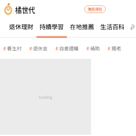
購買課程
退休理財
持續學習
在地推薦
生活百科
養生村
退休金
自書遺囑
補助
獨老