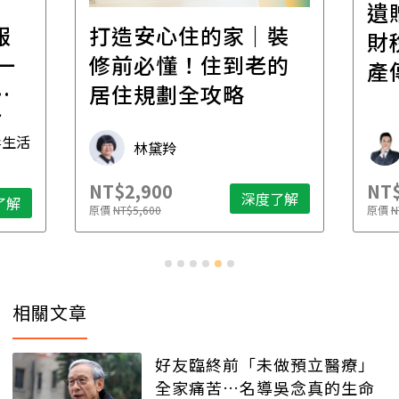
遺
報
打造安心住的家｜裝
財
一
修前必懂！住到老的
產
一
居住規劃全攻略
先
毒生活
林黛羚
NT$2,900
NT$
深度了解
了解
原價
NT$5,600
原價
N
相關文章
好友臨終前「未做預立醫療」
全家痛苦…名導吳念真的生命