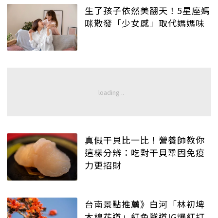
生了孩子依然美翻天！5星座媽
咪散發「少女感」取代媽媽味
真假干貝比一比！營養師教你
這樣分辨：吃對干貝鞏固免疫
力更招財
台南景點推薦》白河「林初埤
木棉花道」紅色隧道IG爆紅打