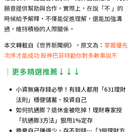
願意提供幫助與合作。實際上，在說「不 」的
時候給予解釋，不僅能促進理解，還能加強溝
通，維持積極的人際關係。
本文轉載自《世界新聞網》，原文為：
掌握優先
次序才能成功 股神巴菲特勸你對多數事說不
│更多精選推薦↓↓↓
小資無痛存錢必學！有錢人都用「631理財
法則」穩健儲蓄、投資自己
如何抗通膨？退休金被吃掉！理財專家授
「抗通膨3方法」狠甩1%定存
擔憂自己賺得少、存不到錢…「3個理財方