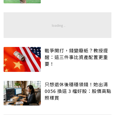
戰爭開打，錢變廢紙？教授提
醒：這三件事比資產配置更重
要！
只想退休後穩穩領錢！她出清
0056 換這 3 檔好股：股價高點
照樣買