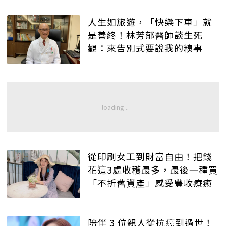
人生如旅遊，「快樂下車」就
是善終！林芳郁醫師談生死
觀：來告別式要說我的糗事
從印刷女工到財富自由！把錢
花這3處收穫最多，最後一種買
「不折舊資產」感受豐收療癒
陪伴 3 位親人從抗癌到過世！