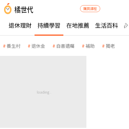
購買課程
退休理財
持續學習
在地推薦
生活百科
養生村
退休金
自書遺囑
補助
獨老