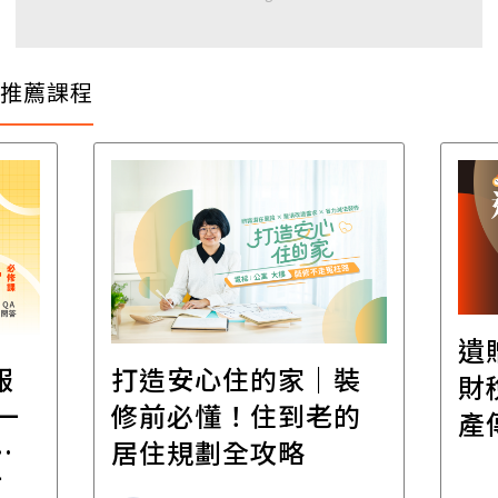
推薦課程
遺
報
打造安心住的家｜裝
財
一
修前必懂！住到老的
產
一
居住規劃全攻略
先