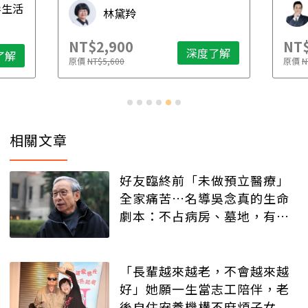
毒生活
林黛羚
NT$2,900
NT$
深度了解
了解
原價
NT$5,600
原價
N
相關文章
好友臨終前「未做預立醫療」
全家痛苦…名導吳念真的生命
劇本：不占病房、墓地，有人
記得就好
「長輩越來越老，不會越來越
好」她願一生當志工陪伴，老
後自住安養機構不麻煩子女