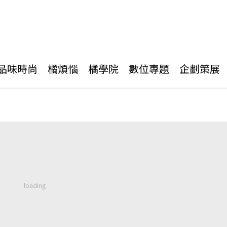
品味時尚
橘煩惱
橘學院
數位專題
企劃策展