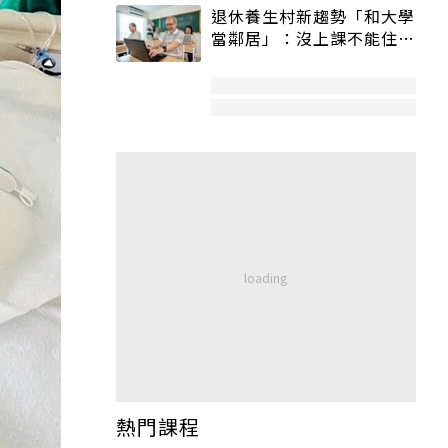
退休養生村新趨勢「和大學
當鄰居」：沒上課不能住、
宿舍變養老房
熱門課程