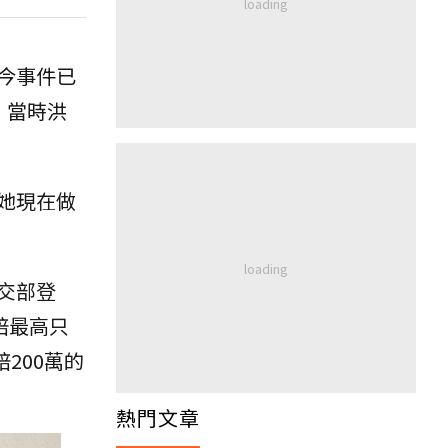
今事件已
，當時洪
她現在做
交部登
賠最高只
200萬的
熱門文章