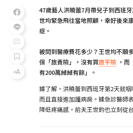
47歲藝人洪曉蕾7月帶兒子到西班
世均緊急飛往當地照顧，幸好後來
症。
被問到醫療費花多少？王世均不願
保「旅責險」，沒有買
旅平險
，而
有200萬綽綽有餘」。
據了解，洪曉蕾到西班牙第2天就
而且直接進加護病房。據急診醫師
降低疼痛感，前夫王世鈞也立刻從