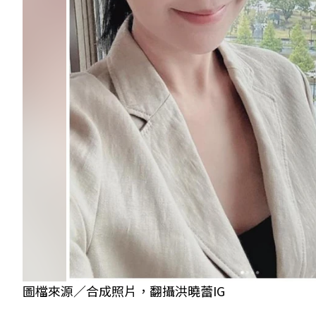
圖檔來源／合成照片，翻攝洪曉蕾IG