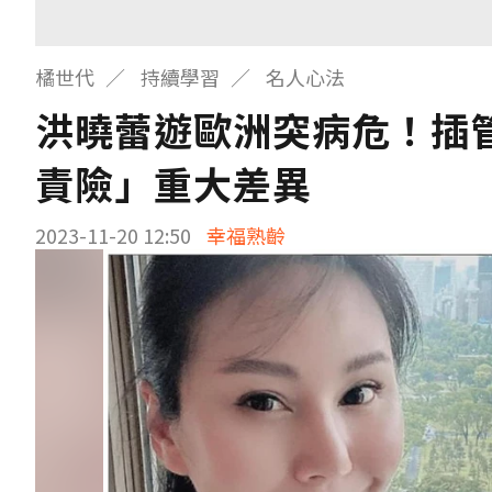
橘世代
持續學習
名人心法
洪曉蕾遊歐洲突病危！插
責險」重大差異
2023-11-20 12:50
幸福熟齡