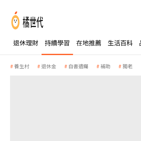
退休理財
持續學習
在地推薦
生活百科
養生村
退休金
自書遺囑
補助
獨老