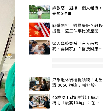
譚敦慈：迎接一個人老後，
先想5件事
戰爭開打，錢變廢紙？教授
提醒：這三件事比資產配置
更重要！
家人臨終突喊「有人來接
我、要回家」？醫授回應方
式快學：避免抱憾終生
只想退休後穩穩領錢！她出
清 0056 換這 3 檔好股：
股價高點照樣買
45歲以上政府送錢！職訓
補助「最高10萬」：在
職、待業都能申請