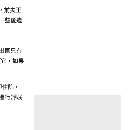
，前夫王
一些後遺
出國只有
便宜，如果
即住院，
進行舒眠