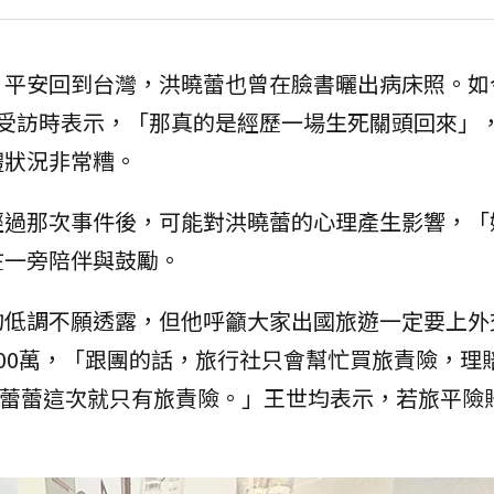
，平安回到台灣，洪曉蕾也曾在臉書曬出病床照。如
動受訪時表示，「那真的是經歷一場生死關頭回來」
體狀況非常糟。
經過那次事件後，可能對洪曉蕾的心理產生影響，「
在一旁陪伴與鼓勵。
均低調不願透露，但他呼籲大家出國旅遊一定要上外
00萬，「跟團的話，旅行社只會幫忙買旅責險，理
，蕾蕾這次就只有旅責險。」王世均表示，若旅平險賠