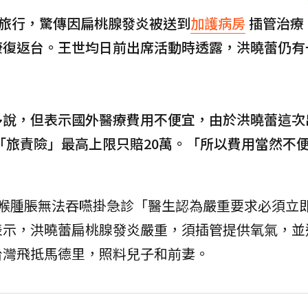
牙旅行，驚傳因扁桃腺發炎被送到
加護病房
插管治療
康復返台。王世均日前出席活動時透露，洪曉蕾仍有
多說，但表示國外醫療費用不便宜，由於洪曉蕾這次
「旅責險」最高上限只賠20萬。「所以費用當然不
咽喉腫脹無法吞嚥掛急診「醫生認為嚴重要求必須立
表示，洪曉蕾扁桃腺發炎嚴重，須插管提供氧氣，並
台灣飛抵馬德里，照料兒子和前妻。