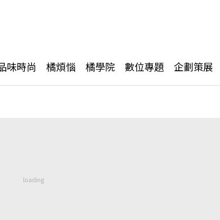
品味時尚
橘煩惱
橘學院
數位專題
企劃策展