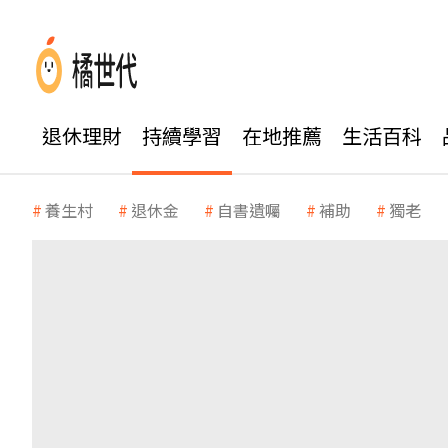
退休理財
持續學習
在地推薦
生活百科
養生村
退休金
自書遺囑
補助
獨老