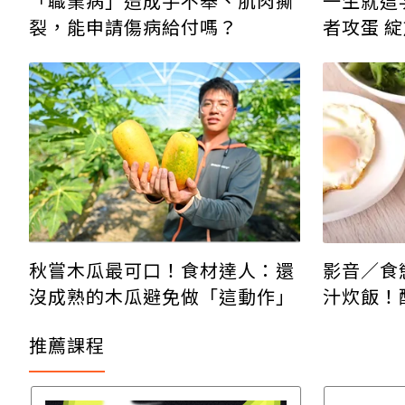
一生就這
「職業病」造成手不舉、肌肉撕
者攻蛋 
裂，能申請傷病給付嗎？
秋嘗木瓜最可口！食材達人：還
影音／食
沒成熟的木瓜避免做「這動作」
汁炊飯！
推薦課程