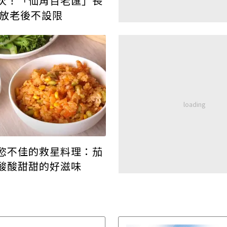
次！「仙角百老匯」長
綻放老後不設限
慾不佳的救星料理：茄
酸酸甜甜的好滋味