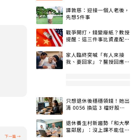
譚敦慈：迎接一個人老後，
先想5件事
戰爭開打，錢變廢紙？教授
提醒：這三件事比資產配置
更重要！
家人臨終突喊「有人來接
我、要回家」？醫授回應方
式快學：避免抱憾終生
只想退休後穩穩領錢！她出
清 0056 換這 3 檔好股：
股價高點照樣買
退休養生村新趨勢「和大學
當鄰居」：沒上課不能住、
宿舍變養老房