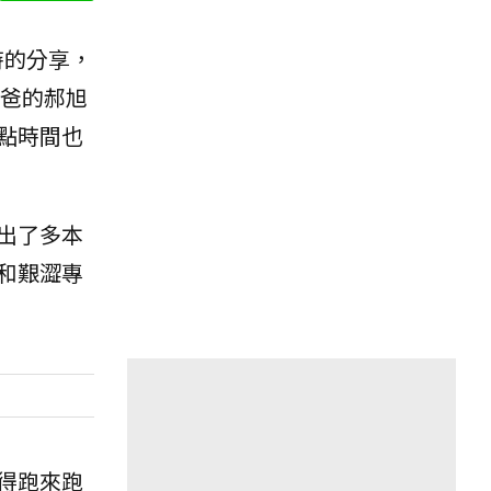
時的分享，
爸的郝旭
點時間也
出了多本
和艱澀專
得跑來跑