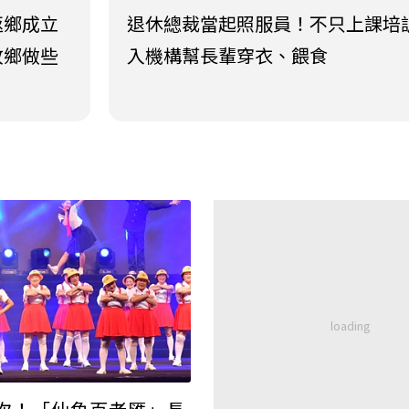
返鄉成立
退休總裁當起照服員！不只上課培
故鄉做些
入機構幫長輩穿衣、餵食