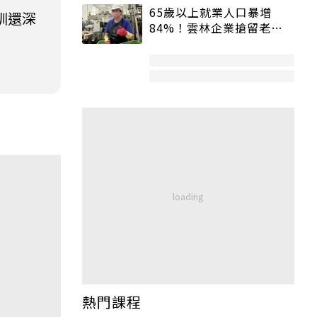
65歲以上就業人口暴增
訓還深
84%！雲林企業搶留老員
工：穩定性高、經驗豐富
熱門課程