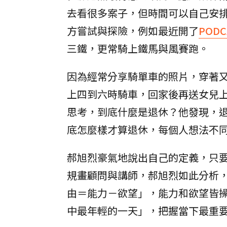
去看很多案子，但時間可以自己安
方嘗試與探險，例如最近開了
PODC
三鐵，更常騎上鐵馬與風賽跑。
因為經常分享騎單車的照片，穿著
上四到六時騎車，回家後再送女兒
思考，到底什麼是退休？他發現，
底怎麼樣才算退休，每個人想法不
郝旭烈豪氣地說出自己的定義，只
規畫顧問與講師，郝旭烈如此分析
由＝能力－欲望」，能力和欲望皆
中最年輕的一天」，把握當下最重