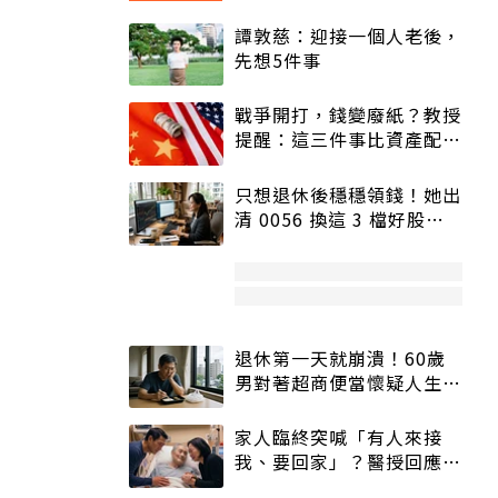
譚敦慈：迎接一個人老後，
先想5件事
戰爭開打，錢變廢紙？教授
提醒：這三件事比資產配置
更重要！
只想退休後穩穩領錢！她出
清 0056 換這 3 檔好股：
股價高點照樣買
退休第一天就崩潰！60歲
男對著超商便當懷疑人生
「一切好安靜」
家人臨終突喊「有人來接
我、要回家」？醫授回應方
式快學：避免抱憾終生