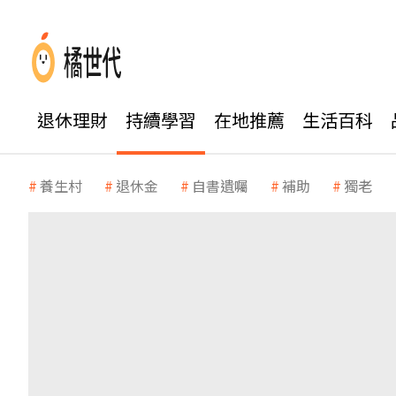
退休理財
持續學習
在地推薦
生活百科
養生村
退休金
自書遺囑
補助
獨老