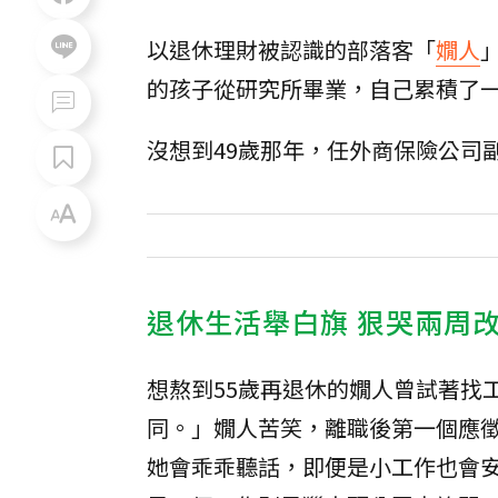
以退休理財被認識的部落客「
嫺人
的孩子從研究所畢業，自己累積了
沒想到49歲那年，任外商保險公司
退休生活舉白旗 狠哭兩周
想熬到55歲再退休的嫺人曾試著找
同。」嫺人苦笑，離職後第一個應
她會乖乖聽話，即便是小工作也會