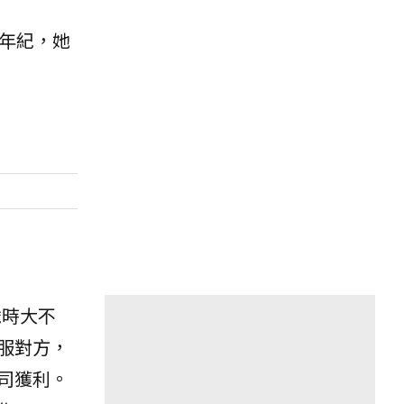
個年紀，她
歲時大不
服對方，
司獲利。