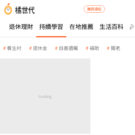
購買課程
退休理財
持續學習
在地推薦
生活百科
養生村
退休金
自書遺囑
補助
獨老