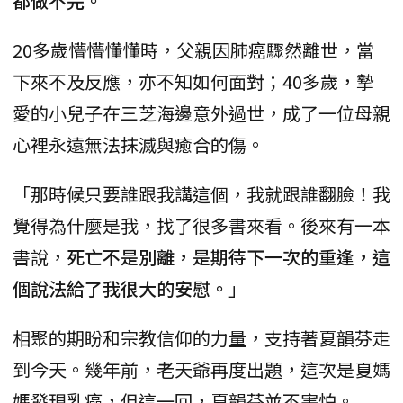
都做不完。
20多歲懵懵懂懂時，父親因肺癌驟然離世，當
下來不及反應，亦不知如何面對；40多歲，摯
愛的小兒子在三芝海邊意外過世，成了一位母親
心裡永遠無法抹滅與癒合的傷。
「那時候只要誰跟我講這個，我就跟誰翻臉！我
覺得為什麼是我，找了很多書來看。後來有一本
書說，
死亡不是別離，是期待下一次的重逢，這
個說法給了我很大的安慰。
」
相聚的期盼和宗教信仰的力量，支持著夏韻芬走
到今天。幾年前，老天爺再度出題，這次是夏媽
媽發現乳癌，但這一回，夏韻芬並不害怕。