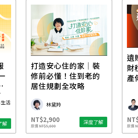
遺
報
打造安心住的家｜裝
財
一
修前必懂！住到老的
產
一
居住規劃全攻略
先
毒生活
林黛羚
NT$2,900
NT$
深度了解
了解
原價
NT$5,600
原價
N