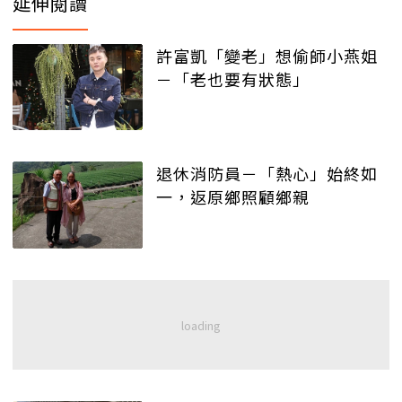
延伸閱讀
許富凱「變老」想偷師小燕姐
－「老也要有狀態」
退休消防員－「熱心」始終如
一，返原鄉照顧鄉親