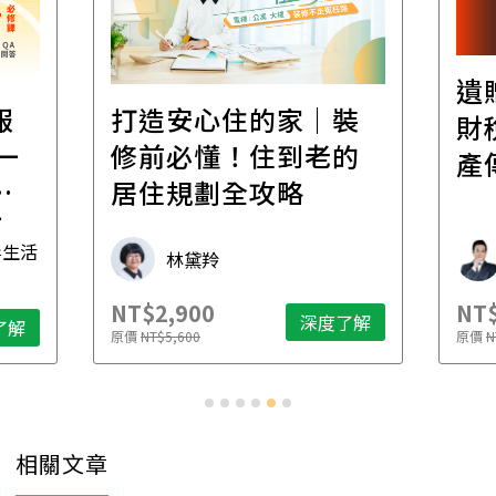
遺
報
打造安心住的家｜裝
財
一
修前必懂！住到老的
產
一
居住規劃全攻略
先
毒生活
林黛羚
NT$2,900
NT$
深度了解
了解
原價
NT$5,600
原價
N
相關文章