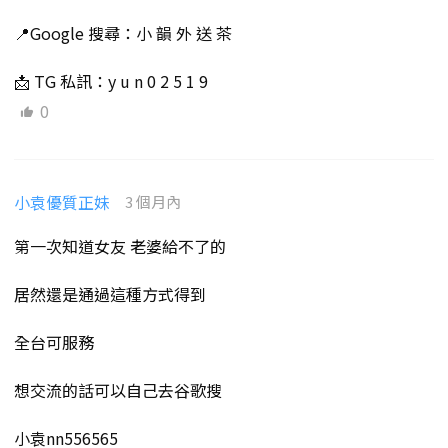
📍Google 搜尋：小 韻 外 送 茶
📩 TG 私訊：y u n 0 2 5 1 9
0
小袁優質正妹
3 個月內
第一次知道女友 老婆給不了的
居然還是通過這種方式得到
全台可服務
想交流的話可以自己去谷歌搜
小袁nn556565