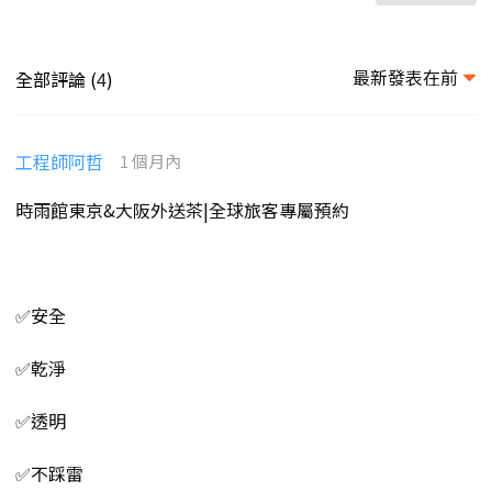
最新發表在前
全部評論 (
)
4
工程師阿哲
1 個月內
時雨館東京&大阪外送茶|全球旅客專屬預約
✅安全
✅乾淨
✅透明
✅不踩雷