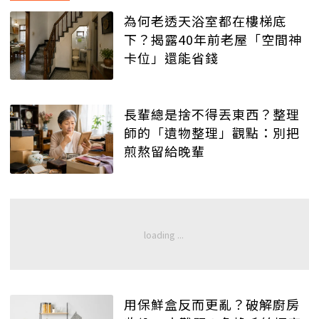
為何老透天浴室都在樓梯底
下？揭露40年前老屋「空間神
卡位」還能省錢
長輩總是捨不得丟東西？整理
師的「遺物整理」觀點：別把
煎熬留給晚輩
用保鮮盒反而更亂？破解廚房