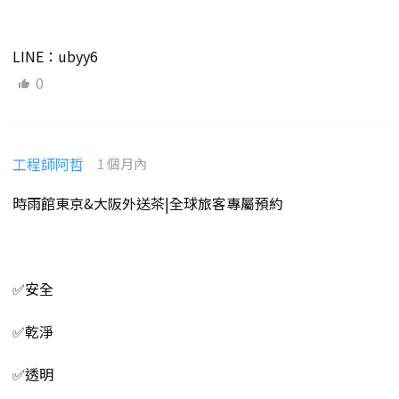
LINE：ubyy6
0
工程師阿哲
1 個月內
時雨館東京&大阪外送茶|全球旅客專屬預約
✅安全
✅乾淨
✅透明