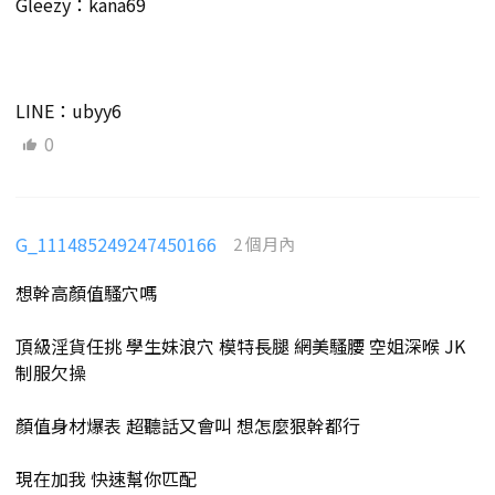
Gleezy：kana69
LINE：ubyy6
0
G_111485249247450166
2 個月內
想幹高顏值騷穴嗎
頂級淫貨任挑 學生妹浪穴 模特長腿 網美騷腰 空姐深喉 JK
制服欠操
顏值身材爆表 超聽話又會叫 想怎麼狠幹都行
現在加我 快速幫你匹配