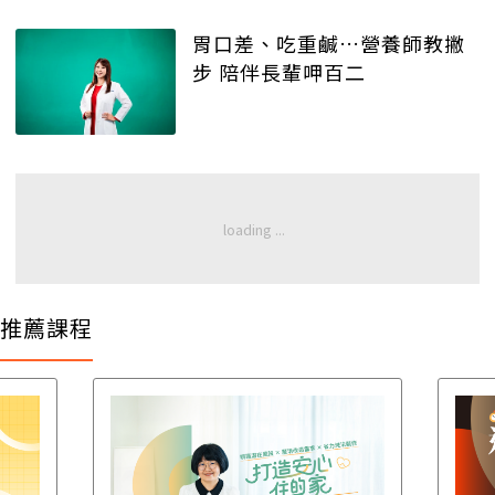
胃口差、吃重鹹…營養師教撇
步 陪伴長輩呷百二
推薦課程