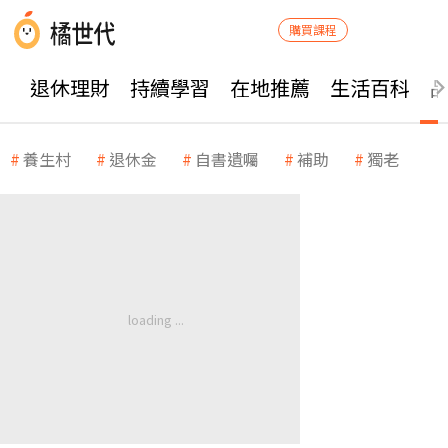
購買課程
退休理財
持續學習
在地推薦
生活百科
養生村
退休金
自書遺囑
補助
獨老