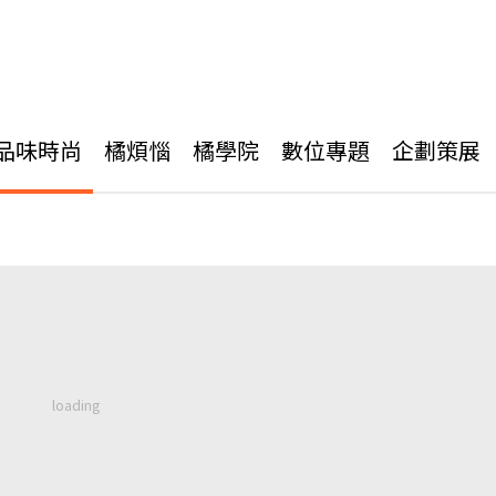
品味時尚
橘煩惱
橘學院
數位專題
企劃策展