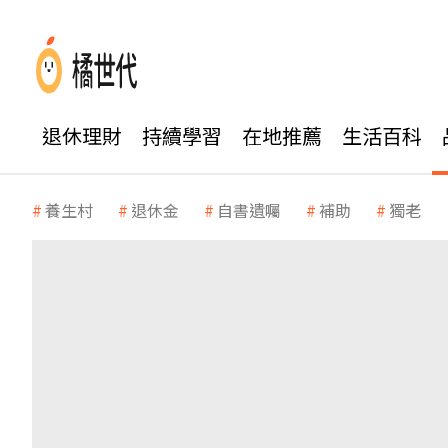
退休理財
持續學習
在地推薦
生活百科
養生村
退休金
自書遺囑
補助
獨老