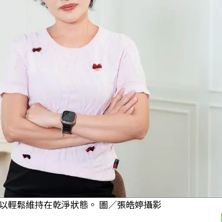
以輕鬆維持在乾淨狀態。 圖／張皓婷攝影