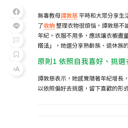
無毒教母
譚敦慈
平時和大眾分享生
了
收納
整理衣物很煩惱，譚敦慈不
年紀，衣服不用多，應該讓衣櫥盡
搭法」
，她還分享熟齡族、退休族
原則1 依照自我喜好、挑選
譚敦慈表示，她感覺隨著年紀增長
以依照偏好去挑選，留下喜歡的形