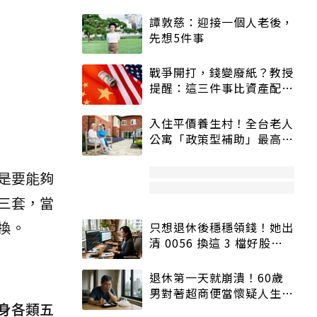
譚敦慈：迎接一個人老後，
先想5件事
戰爭開打，錢變廢紙？教授
提醒：這三件事比資產配置
更重要！
入住平價養生村！全台老人
公寓「政策型補助」最高打
5折
是要能夠
三套，當
換。
只想退休後穩穩領錢！她出
清 0056 換這 3 檔好股：
股價高點照樣買
退休第一天就崩潰！60歲
男對著超商便當懷疑人生
身各類五
「一切好安靜」