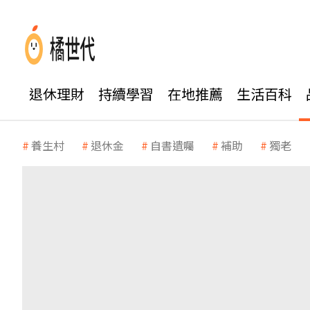
退休理財
持續學習
在地推薦
生活百科
養生村
退休金
自書遺囑
補助
獨老