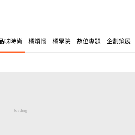
品味時尚
橘煩惱
橘學院
數位專題
企劃策展