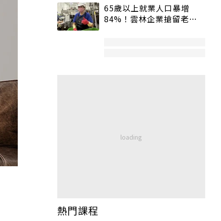
65歲以上就業人口暴增
84%！雲林企業搶留老員
工：穩定性高、經驗豐富
熱門課程