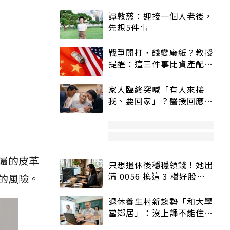
譚敦慈：迎接一個人老後，
先想5件事
戰爭開打，錢變廢紙？教授
提醒：這三件事比資產配置
更重要！
家人臨終突喊「有人來接
我、要回家」？醫授回應方
式快學：避免抱憾終生
屬的皮革
只想退休後穩穩領錢！她出
清 0056 換這 3 檔好股：
的風險。
股價高點照樣買
退休養生村新趨勢「和大學
當鄰居」：沒上課不能住、
宿舍變養老房