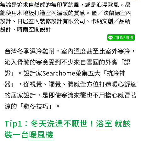
無論是追求自然感的無印簡約風，或是浪漫歐風，都
能使用木地板打造室內溫暖的質感。 圖／法蘭德室內
設計、日居室內裝修設計有限公司、卡納文創／品納
設計、時雨空間設計
用LINE傳送
台灣冬季濕冷難耐，室內溫度甚至比室外寒冷，
沁入骨髓的寒意受到不少來自雪國的外賓「認
證」。設計家Searchome蒐集五大「抗冷神
器」，從視覺、觸覺、體感全方位打造暖心舒適
的居家設計，是即使寒流來襲也不用擔心感冒著
涼的「避冬技巧」。
Tip1：冬天洗澡不厭世！
浴室
就該
裝一台
暖風機