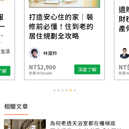
遺
報
打造安心住的家｜裝
財
一
修前必懂！住到老的
產
一
居住規劃全攻略
先
毒生活
林黛羚
NT$2,900
NT$
深度了解
了解
原價
NT$5,600
原價
N
相關文章
為何老透天浴室都在樓梯底