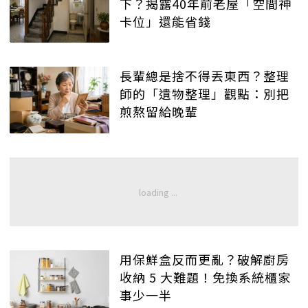
下？揭露40年前老屋「空間神
卡位」還能省錢
長輩總是捨不得丟東西？整理
師的「遺物整理」觀點：別把
煎熬留給晚輩
用保鮮盒反而更亂？破解廚房
收納 5 大難題！免換系統櫃家
事少一半