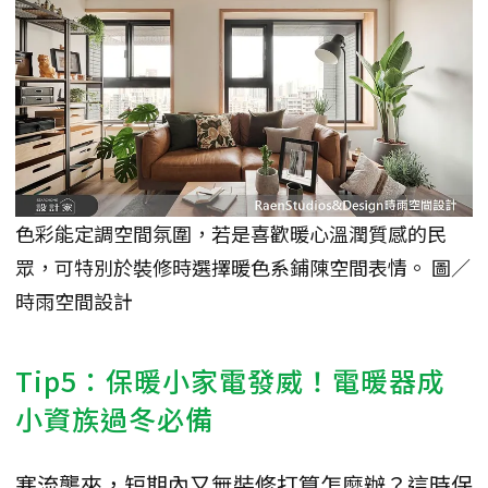
色彩能定調空間氛圍，若是喜歡暖心溫潤質感的民
眾，可特別於裝修時選擇暖色系鋪陳空間表情。 圖／
時雨空間設計
Tip5：保暖小家電發威！電暖器成
小資族過冬必備
寒流襲來，短期內又無裝修打算怎麼辦？這時保