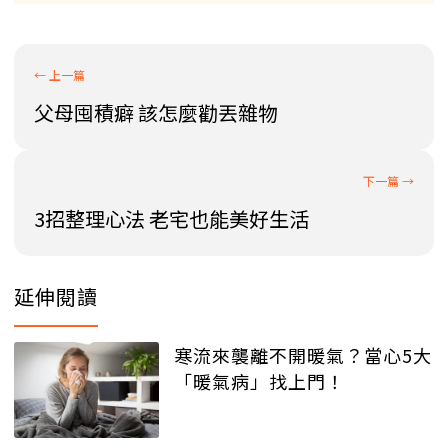
父母囤積癖 該怎麼勸丟雜物
3招整理心法 老宅也能美好生活
延伸閱讀
寒流來襲離不開暖氣？當心5大
「暖氣病」找上門！