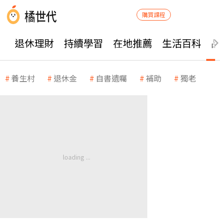
購買課程
退休理財
持續學習
在地推薦
生活百科
養生村
退休金
自書遺囑
補助
獨老