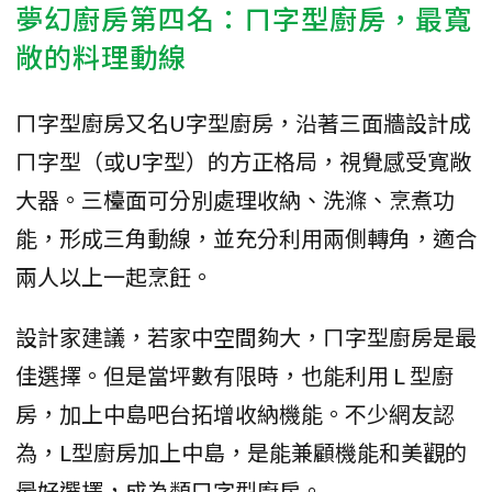
夢幻廚房第四名：ㄇ字型廚房，最寬
敞的料理動線
ㄇ字型廚房又名U字型廚房，沿著三面牆設計成
ㄇ字型（或U字型）的方正格局，視覺感受寬敞
大器。三檯面可分別處理收納、洗滌、烹煮功
能，形成三角動線，並充分利用兩側轉角，適合
兩人以上一起烹飪。
設計家建議，若家中空間夠大，ㄇ字型廚房是最
佳選擇。但是當坪數有限時，也能利用 L 型廚
房，加上中島吧台拓增收納機能。不少網友認
為，L型廚房加上中島，是能兼顧機能和美觀的
最好選擇，成為類ㄇ字型廚房。