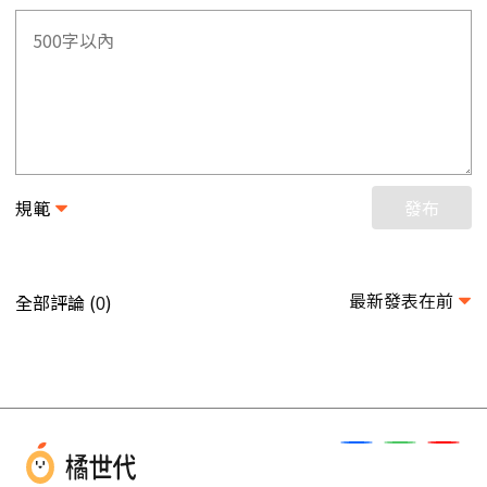
規範
發布
最新發表在前
全部評論 (
)
0