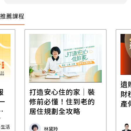
推薦課程
遺
報
打造安心住的家｜裝
財
一
修前必懂！住到老的
產
一
居住規劃全攻略
先
毒生活
林黛羚