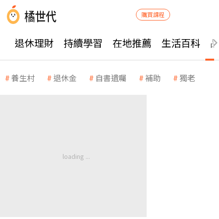
購買課程
退休理財
持續學習
在地推薦
生活百科
養生村
退休金
自書遺囑
補助
獨老