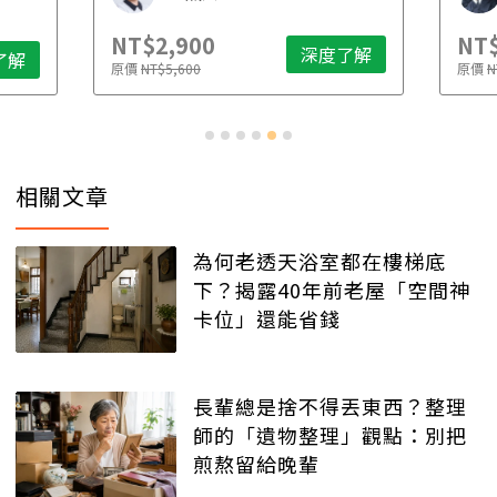
NT$2,900
NT$
深度了解
了解
原價
NT$5,600
原價
N
相關文章
為何老透天浴室都在樓梯底
下？揭露40年前老屋「空間神
卡位」還能省錢
長輩總是捨不得丟東西？整理
師的「遺物整理」觀點：別把
煎熬留給晚輩