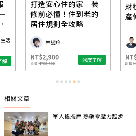
報
打造安心住的家｜裝
財
一
修前必懂！住到老的
產
一
居住規劃全攻略
先
毒生活
林黛羚
NT$2,900
NT$
深度了解
了解
原價
NT$5,600
原價
N
相關文章
單人搖擺舞 熟齡零壓力起步