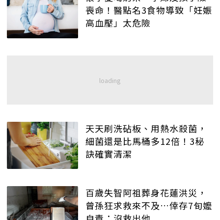
喪命！醫點名3食物導致「妊娠
高血壓」太危險
天天刷洗砧板、用熱水殺菌，
細菌還是比馬桶多12倍！3秘
訣確實清潔
百歲失智阿祖葬身花蓮洪災，
曾孫狂求救來不及…倖存7旬嬤
自責：沒救出他