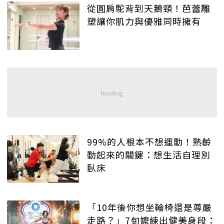
從圓肩駝背到天鵝頸！芭蕾雕
塑讓你肌力與優雅同時擁有
99%的人根本不想運動！熟齡
動起來的關鍵：想生活自理別
臥床
「10年後你想坐輪椅還是尊嚴
走路？」7旬嬤練出健美身段：