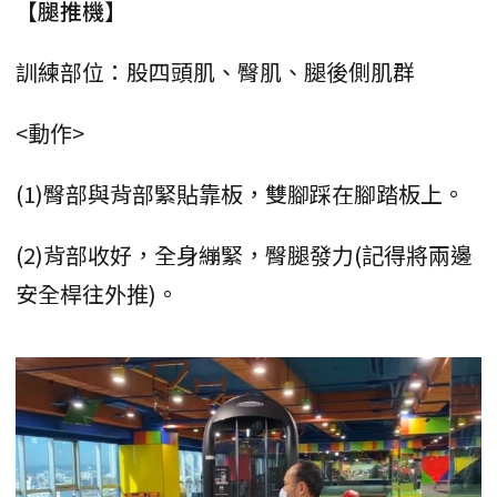
【腿推機】
訓練部位：股四頭肌、臀肌、腿後側肌群
<動作>
(1)臀部與背部緊貼靠板，雙腳踩在腳踏板上。
(2)背部收好，全身繃緊，臀腿發力(記得將兩邊
安全桿往外推)。