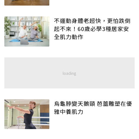
不運動身體老超快，更怕跌倒
起不來！60歲必學3種居家安
全肌力動作
烏龜脖變天鵝頸 芭蕾雕塑在優
雅中養肌力