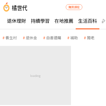
購買課程
退休理財
持續學習
在地推薦
生活百科
養生村
退休金
自書遺囑
補助
獨老