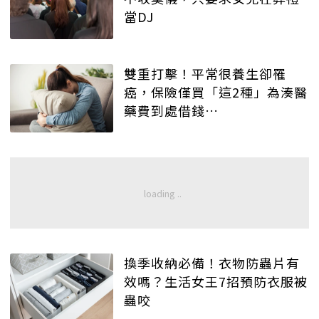
當DJ
雙重打擊！平常很養生卻罹
癌，保險僅買「這2種」為湊醫
藥費到處借錢…
換季收納必備！衣物防蟲片有
效嗎？生活女王7招預防衣服被
蟲咬