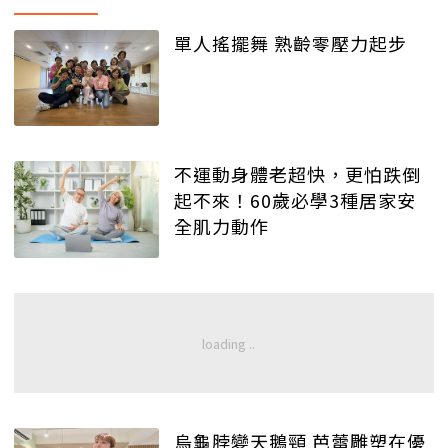
單人搖擺舞 熟齡零壓力起步
不運動身體老超快，更怕跌倒
起不來！60歲必學3種居家安
全肌力動作
烏龜脖變天鵝頸 芭蕾雕塑在優