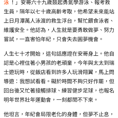
泳
！」安哥六十九歲鼓起勇氣學游泳、報考救
生員，隔年以七十歲高齡考取，他希望未來能站
上日月潭萬人泳渡的救生浮台，幫忙餵食泳者、
維護安全。他認為，人生就是要勇敢做夢、努力
嘗試，一直害怕年紀，只會失去圓夢機會。
人生七十才開始，這句話應證在安哥身上。他自
認是心裡住著小男孩的老頑童，今年與太太到瑞
士遊玩時，從飯店看到許多人玩滑翔翼，馬上問
導遊：我想試看看。礙於時間不夠只好作罷，但
回台後又忙著接觸排球、練習健步足球，也報名
明年世界壯年運動會，一刻都閒不下來。
他坦言，年紀會局限老化的身體，但夢不止息，