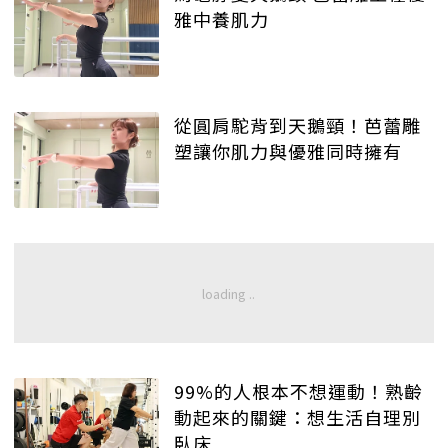
雅中養肌力
從圓肩駝背到天鵝頸！芭蕾雕
塑讓你肌力與優雅同時擁有
99%的人根本不想運動！熟齡
動起來的關鍵：想生活自理別
臥床