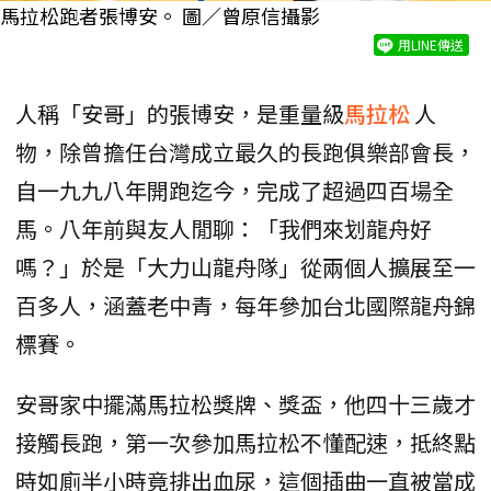
馬拉松跑者張博安。 圖／曾原信攝影
用LINE傳送
人稱「安哥」的張博安，是重量級
馬拉松
人
物，除曾擔任台灣成立最久的長跑俱樂部會長，
自一九九八年開跑迄今，完成了超過四百場全
馬。八年前與友人閒聊：「我們來划龍舟好
嗎？」於是「大力山龍舟隊」從兩個人擴展至一
百多人，涵蓋老中青，每年參加台北國際龍舟錦
標賽。
安哥家中擺滿馬拉松獎牌、獎盃，他四十三歲才
接觸長跑，第一次參加馬拉松不懂配速，抵終點
時如廁半小時竟排出血尿，這個插曲一直被當成