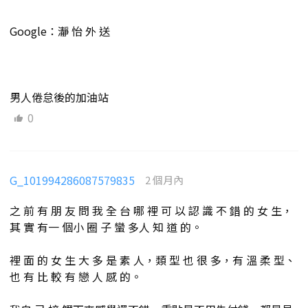
Google：瀞 怡 外 送
男人倦怠後的加油站
0
G_101994286087579835
2 個月內
之 前 有 朋 友 問 我 全 台 哪 裡 可 以 認 識 不 錯 的 女 生，
其 實 有一 個小 圈 子 蠻 多人 知 道 的。
裡 面 的 女 生 大 多 是 素 人，類 型 也 很 多，有 溫 柔 型、
也 有 比 較 有 戀 人 感 的。