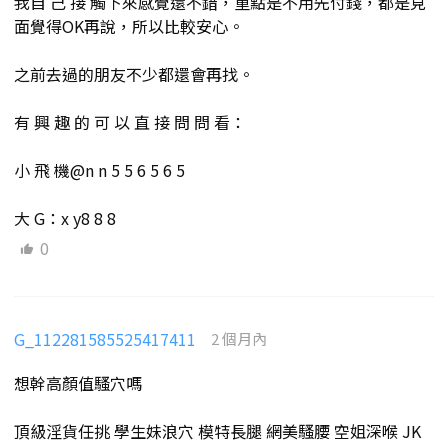
我自 己 接 觸下來感覺還不錯，重點是不用先付錢，都是見
面覺得OK再說，所以比較安心。
之前去過的朋友不少都還會再找。
有 興 趣 的 可 以 直 接 問 問 看：
小 飛 機@n n 5 5 6 5 6 5
大 G：x y8 8 8
0
G_112281585525417411
2 個月內
想幹高顏值騷穴嗎
頂級淫貨任挑 學生妹浪穴 模特長腿 網美騷腰 空姐深喉 JK