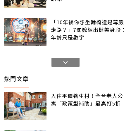
「10年後你想坐輪椅還是尊嚴
走路？」7旬嬤練出健美身段：
年齡只是數字
熱門文章
入住平價養生村！全台老人公
寓「政策型補助」最高打5折