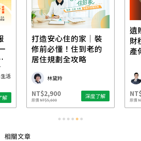
遺
報
打造安心住的家｜裝
財
一
修前必懂！住到老的
產
一
居住規劃全攻略
先
毒生活
林黛羚
NT$2,900
NT$
深度了解
了解
原價
NT$5,600
原價
N
相關文章