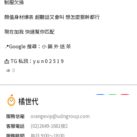
制服欠操
顏值身材爆表 超聽話又會叫 想怎麼狠幹都行
現在加我 快速幫你匹配
📍Google 搜尋：小 韻 外 送 茶
📩 TG 私訊：y u n 0 2 5 1 9
0
服務信箱
orangevip@udngroup.com
客服電話
(02)2649-1681按2
服務時間
每日 9:00～18:00