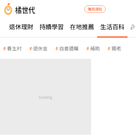
購買課程
退休理財
持續學習
在地推薦
生活百科
養生村
退休金
自書遺囑
補助
獨老