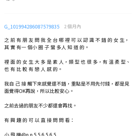
G_101994286087579835
2 個月內
之 前 有 朋 友 問 我 全 台 哪 裡 可 以 認 識 不 錯 的 女 生，
其 實 有一 個小 圈 子 蠻 多人 知 道 的。
裡 面 的 女 生 大 多 是 素 人，類 型 也 很 多，有 溫 柔 型、
也 有 比 較 有 戀 人 感 的。
我自 己 接 觸下來感覺還不錯，重點是不用先付錢，都是見
面覺得OK再說，所以比較安心。
之前去過的朋友不少都還會再找。
有 興 趣 的 可 以 直 接 問 問 看：
小 飛 機@n n 5 5 6 5 6 5