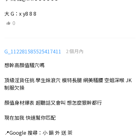
大 G：x y8 8 8
0
G_112281585525417411
2 個月內
想幹高顏值騷穴嗎
頂級淫貨任挑 學生妹浪穴 模特長腿 網美騷腰 空姐深喉 JK
制服欠操
顏值身材爆表 超聽話又會叫 想怎麼狠幹都行
現在加我 快速幫你匹配
📍Google 搜尋：小 韻 外 送 茶