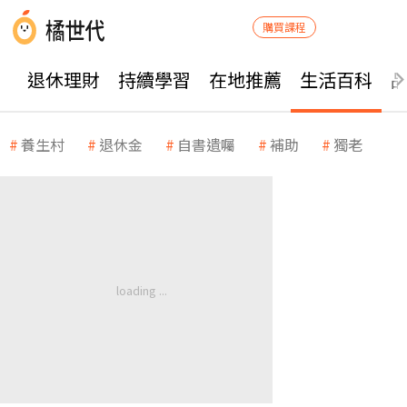
購買課程
退休理財
持續學習
在地推薦
生活百科
養生村
退休金
自書遺囑
補助
獨老