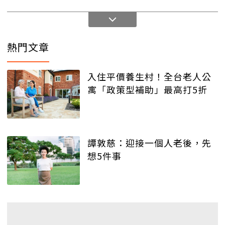
熱門文章
入住平價養生村！全台老人公
寓「政策型補助」最高打5折
譚敦慈：迎接一個人老後，先
想5件事