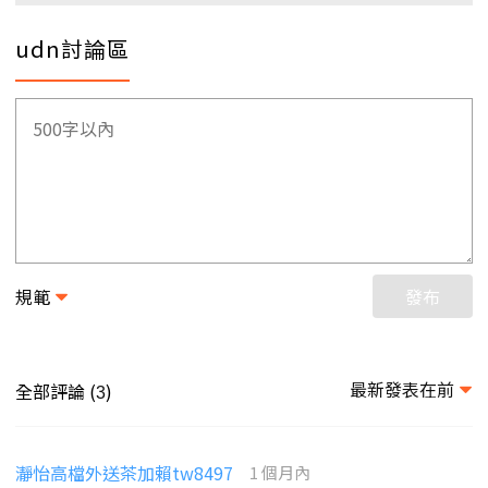
udn討論區
規範
發布
最新發表在前
全部評論 (
)
3
瀞怡高檔外送茶加賴tw8497
1 個月內