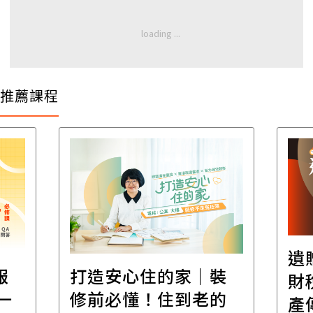
推薦課程
遺
報
打造安心住的家｜裝
財
一
修前必懂！住到老的
產