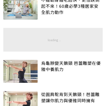
起不來！60歲必學3種居家安
全肌力動作
烏龜脖變天鵝頸 芭蕾雕塑在優
雅中養肌力
從圓肩駝背到天鵝頸！芭蕾雕
塑讓你肌力與優雅同時擁有