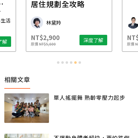
一
居住規劃全攻略
先
毒生活
林黛羚
NT$2,900
NT$
深度了解
了解
原價
NT$5,600
原價
N
相關文章
單人搖擺舞 熟齡零壓力起步
不運動身體老超快，更怕跌倒