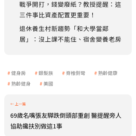
戰爭開打，錢變廢紙？教授提醒：這
三件事比資產配置更重要！
退休養生村新趨勢「和大學當鄰
居」：沒上課不能住、宿舍變養老房
健身房
銀髮族
脊椎側彎
熟齡健康
熟齡健身
美國
69歲名嘴張友驊跌倒頭部重創 醫提醒旁人
協助攙扶別做這1事