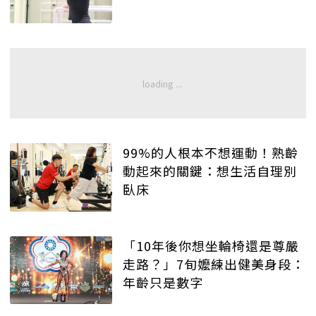
99%的人根本不想運動！熟齡
動起來的關鍵：想生活自理別
臥床
「10年後你想坐輪椅還是尊嚴
走路？」7旬嬤練出健美身段：
年齡只是數字