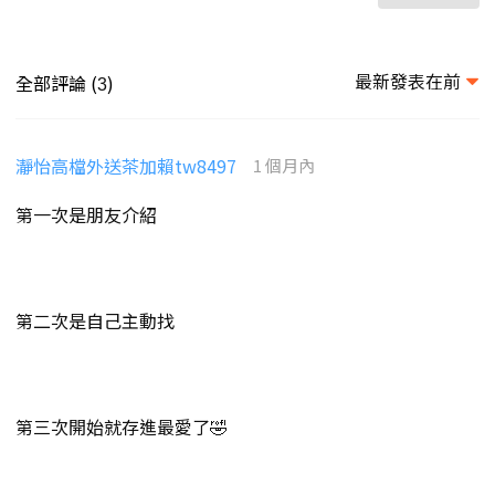
最新發表在前
全部評論 (
)
3
瀞怡高檔外送茶加賴tw8497
1 個月內
第一次是朋友介紹
第二次是自己主動找
第三次開始就存進最愛了🤣