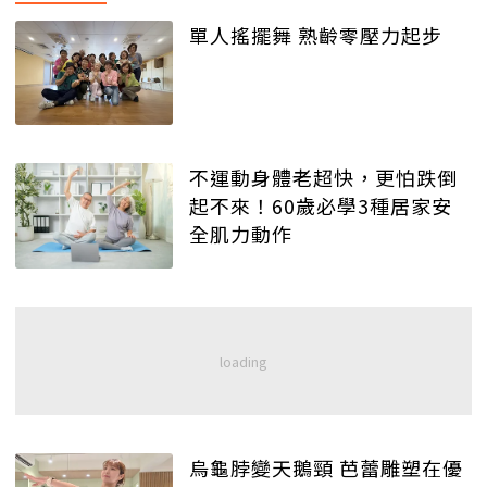
單人搖擺舞 熟齡零壓力起步
不運動身體老超快，更怕跌倒
起不來！60歲必學3種居家安
全肌力動作
烏龜脖變天鵝頸 芭蕾雕塑在優