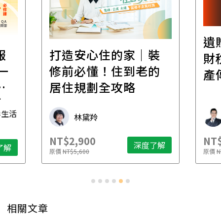
遺
報
打造安心住的家｜裝
財
一
修前必懂！住到老的
產
一
居住規劃全攻略
先
毒生活
林黛羚
NT$2,900
NT$
深度了解
了解
原價
NT$5,600
原價
N
相關文章