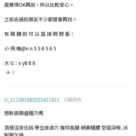
面覺得OK再說，所以比較安心。
之前去過的朋友不少都還會再找。
有 興 趣 的 可 以 直 接 問 問 看：
小 飛 機@n n 5 5 6 5 6 5
大 G：x y8 8 8
0
G_112281585525417411
2 個月內
想幹高顏值騷穴嗎
頂級淫貨任挑 學生妹浪穴 模特長腿 網美騷腰 空姐深喉 JK
制服欠操