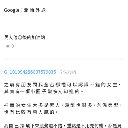
Google：瀞 怡 外 送
男人倦怠後的加油站
0
G_101994286087579835
2 個月內
之 前 有 朋 友 問 我 全 台 哪 裡 可 以 認 識 不 錯 的 女 生，
其 實 有一 個小 圈 子 蠻 多人 知 道 的。
裡 面 的 女 生 大 多 是 素 人，類 型 也 很 多，有 溫 柔 型、
也 有 比 較 有 戀 人 感 的。
我自 己 接 觸下來感覺還不錯，重點是不用先付錢，都是見