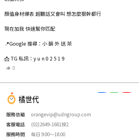
顏值身材爆表 超聽話又會叫 想怎麼狠幹都行
現在加我 快速幫你匹配
📍Google 搜尋：小 韻 外 送 茶
📩 TG 私訊：y u n 0 2 5 1 9
0
服務信箱
orangevip@udngroup.com
客服電話
(02)2649-1681按2
服務時間
每日 9:00～18:00