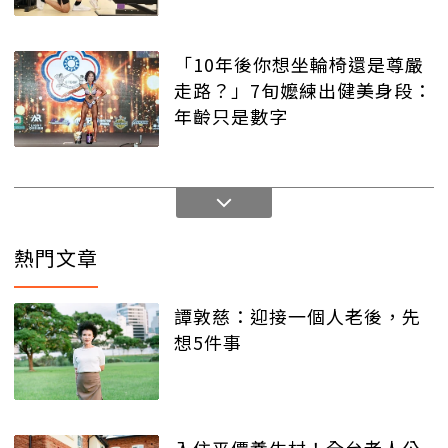
「10年後你想坐輪椅還是尊嚴
走路？」7旬嬤練出健美身段：
年齡只是數字
熱門文章
譚敦慈：迎接一個人老後，先
想5件事
入住平價養生村！全台老人公