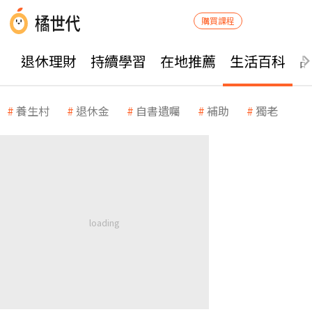
購買課程
退休理財
持續學習
在地推薦
生活百科
養生村
退休金
自書遺囑
補助
獨老