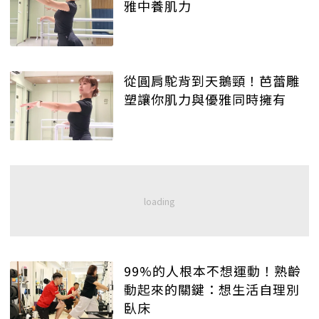
雅中養肌力
從圓肩駝背到天鵝頸！芭蕾雕
塑讓你肌力與優雅同時擁有
99%的人根本不想運動！熟齡
動起來的關鍵：想生活自理別
臥床