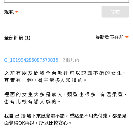
規範
發布
最新發表在前
全部評論 (
)
1
G_101994286087579835
2 個月內
之 前 有 朋 友 問 我 全 台 哪 裡 可 以 認 識 不 錯 的 女 生，
其 實 有一 個小 圈 子 蠻 多人 知 道 的。
裡 面 的 女 生 大 多 是 素 人，類 型 也 很 多，有 溫 柔 型、
也 有 比 較 有 戀 人 感 的。
我自 己 接 觸下來感覺還不錯，重點是不用先付錢，都是見
面覺得OK再說，所以比較安心。