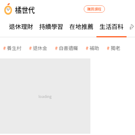
購買課程
退休理財
持續學習
在地推薦
生活百科
養生村
退休金
自書遺囑
補助
獨老