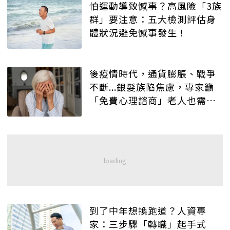
怕運動導致憾事？高風險「3族
群」要注意：五大檢測評估身
體狀況避免憾事發生！
後疫情時代，通貨膨脹、戰爭
不斷...銀髮族陷焦慮，專家籲
「免費心理諮商」老人也需
要！
到了中年想換跑道？人資專
家：三步驟「轉職」起手式