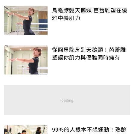
烏龜脖變天鵝頸 芭蕾雕塑在優
雅中養肌力
從圓肩駝背到天鵝頸！芭蕾雕
塑讓你肌力與優雅同時擁有
99%的人根本不想運動！熟齡