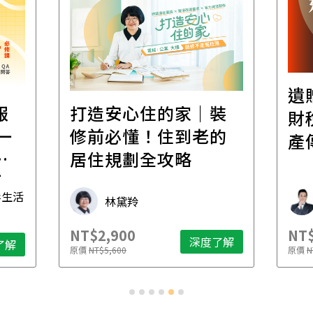
遺
報
打造安心住的家｜裝
財
一
修前必懂！住到老的
產
一
居住規劃全攻略
先
毒生活
林黛羚
NT$2,900
NT$
深度了解
了解
原價
NT$5,600
原價
N