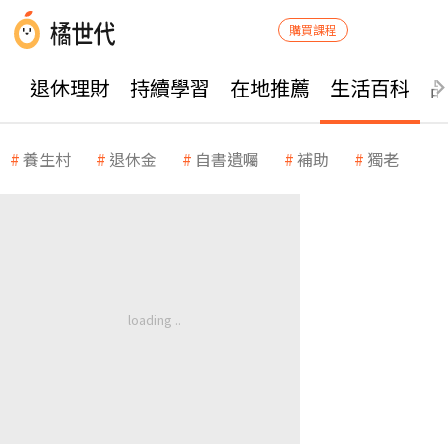
購買課程
退休理財
持續學習
在地推薦
生活百科
養生村
退休金
自書遺囑
補助
獨老