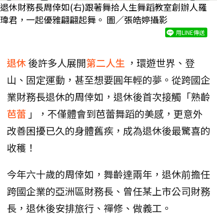
退休財務長周倖如(右)跟著舞拾人生舞蹈教室創辦人羅
瑋君，一起優雅翩翩起舞。 圖／張皓婷攝影
用LINE傳送
退休
後許多人展開
第二人生
，環遊世界、登
山、固定運動，甚至想要圓年輕的夢。從跨國企
業財務長退休的周倖如，退休後首次接觸「熟齡
芭蕾
」，不僅體會到芭蕾舞蹈的美感，更意外
改善困擾已久的身體舊疾，成為退休後最驚喜的
收穫！
今年六十歲的周倖如，舞齡達兩年，退休前擔任
跨國企業的亞洲區財務長、曾任某上市公司財務
長，退休後安排旅行、禪修、做義工。