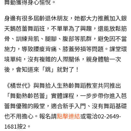
舞動獲得身心愉悅。
身邊有很多屆齡退休朋友，她都大力推薦加入銀
天鵝芭蕾舞蹈班，不單單為了興趣，還能放鬆筋
骨、訓練背肌、腿腳、腹部等肌群，避免因不當
施力，導致腰痠背痛、膝蓋勞損等問題。課堂環
境單純，沒有複雜的人際關係，親身體驗一次
後，會知道來「跳」就對了！
《橘世代》與舞拾人生熟齡舞蹈教室共同推出
「舞動熟齡芭蕾」實體課程，一步步帶你進入芭
蕾舞優雅的殿堂，適合新手入門、沒有舞蹈基礎
也不用擔心。報名請
點擊連結
或電洽02-2649-
1681按2。