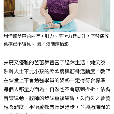
周倖如學芭蕾兩年，肌力、平衡力皆提升，下背痛等
舊疾已不復見。 圖／張皓婷攝影
美麗又優雅的芭蕾舞豐富了退休生活，她笑說，
熟齡人士不比小孩的柔軟度與筋骨活動度，教師
在課堂上不會勉強學員的姿勢一定得符合標準，
每個人都量力而為，自然也不會感到挫折，依循
音樂律動、教師的步調重複練習，久而久之會發
現柔韌度、平衡感都有長足進步，並透過課間的