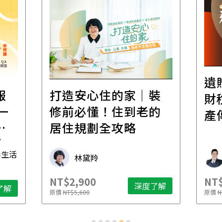
遺
報
打造安心住的家｜裝
財
一
修前必懂！住到老的
產
一
居住規劃全攻略
先
毒生活
林黛羚
NT$2,900
NT$
深度了解
了解
原價
NT$5,600
原價
N