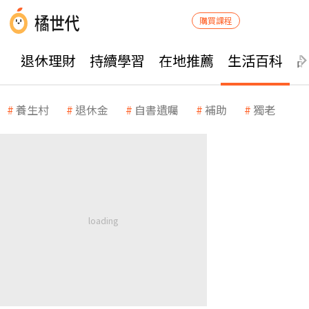
購買課程
退休理財
持續學習
在地推薦
生活百科
養生村
退休金
自書遺囑
補助
獨老