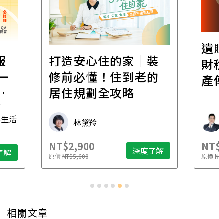
遺
報
打造安心住的家｜裝
財
一
修前必懂！住到老的
產
一
居住規劃全攻略
先
毒生活
林黛羚
NT$2,900
NT$
深度了解
了解
原價
NT$5,600
原價
N
相關文章