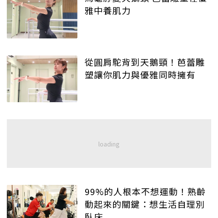
雅中養肌力
從圓肩駝背到天鵝頸！芭蕾雕
塑讓你肌力與優雅同時擁有
99%的人根本不想運動！熟齡
動起來的關鍵：想生活自理別
臥床