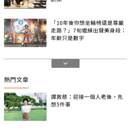
「10年後你想坐輪椅還是尊嚴
走路？」7旬嬤練出健美身段：
年齡只是數字
熱門文章
譚敦慈：迎接一個人老後，先
想5件事