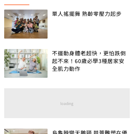
單人搖擺舞 熟齡零壓力起步
不運動身體老超快，更怕跌倒
起不來！60歲必學3種居家安
全肌力動作
烏龜脖變天鵝頸 芭蕾雕塑在優