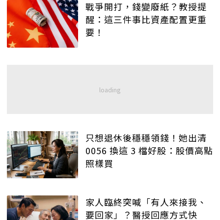
戰爭開打，錢變廢紙？教授提
醒：這三件事比資產配置更重
要！
只想退休後穩穩領錢！她出清
0056 換這 3 檔好股：股價高點
照樣買
家人臨終突喊「有人來接我、
要回家」？醫授回應方式快