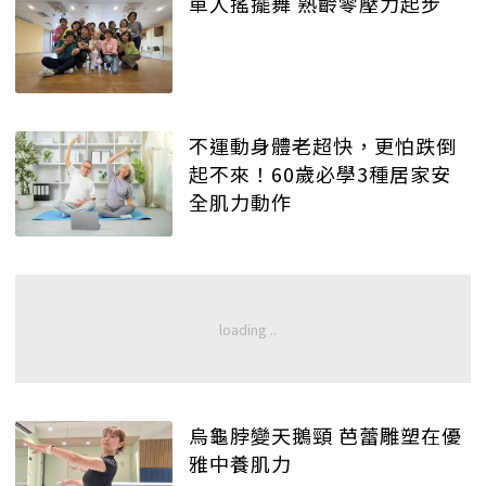
單人搖擺舞 熟齡零壓力起步
不運動身體老超快，更怕跌倒
起不來！60歲必學3種居家安
全肌力動作
烏龜脖變天鵝頸 芭蕾雕塑在優
雅中養肌力