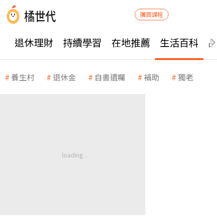
購買課程
退休理財
持續學習
在地推薦
生活百科
養生村
退休金
自書遺囑
補助
獨老