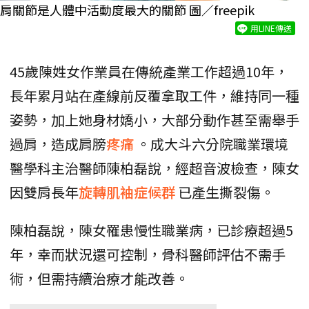
肩關節是人體中活動度最大的關節 圖／freepik
用LINE傳送
45歲陳姓女作業員在傳統產業工作超過10年，
長年累月站在產線前反覆拿取工件，維持同一種
姿勢，加上她身材嬌小，大部分動作甚至需舉手
過肩，造成肩膀
疼痛
。成大斗六分院職業環境
醫學科主治醫師陳柏磊說，經超音波檢查，陳女
因雙肩長年
旋轉肌袖症候群
已產生撕裂傷。
陳柏磊說，陳女罹患慢性職業病，已診療超過5
年，幸而狀況還可控制，骨科醫師評估不需手
術，但需持續治療才能改善。