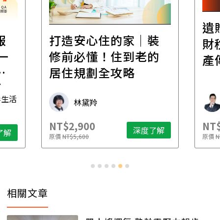
遺
報
打造安心住的家｜裝
財
一
修前必懂！住到老的
產
一
居住規劃全攻略
先
毒生活
林黛羚
NT$2,900
NT$
深度了解
了解
原價
NT$5,600
原價
N
相關文章