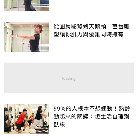
從圓肩駝背到天鵝頸！芭蕾雕
塑讓你肌力與優雅同時擁有
99%的人根本不想運動！熟齡
動起來的關鍵：想生活自理別
臥床