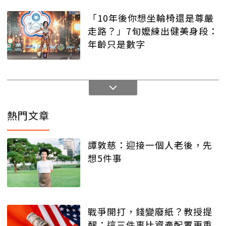
「10年後你想坐輪椅還是尊嚴
走路？」7旬嬤練出健美身段：
年齡只是數字
熱門文章
譚敦慈：迎接一個人老後，先
想5件事
戰爭開打，錢變廢紙？教授提
醒：這三件事比資產配置更重