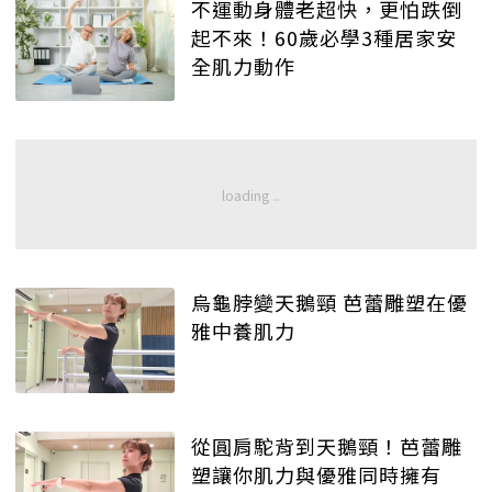
不運動身體老超快，更怕跌倒
起不來！60歲必學3種居家安
全肌力動作
烏龜脖變天鵝頸 芭蕾雕塑在優
雅中養肌力
從圓肩駝背到天鵝頸！芭蕾雕
塑讓你肌力與優雅同時擁有