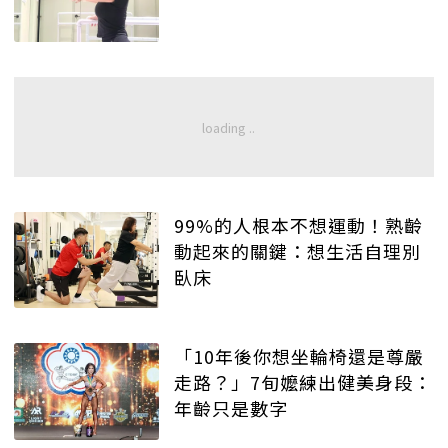
99%的人根本不想運動！熟齡
動起來的關鍵：想生活自理別
臥床
「10年後你想坐輪椅還是尊嚴
走路？」7旬嬤練出健美身段：
年齡只是數字