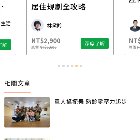
一
居住規劃全攻略
先
毒生活
林黛羚
NT$2,900
NT$
深度了解
了解
原價
NT$5,600
原價
N
相關文章
單人搖擺舞 熟齡零壓力起步