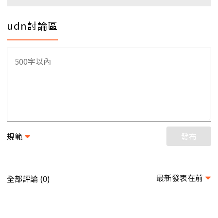
udn討論區
規範
發布
最新發表在前
全部評論 (
)
0