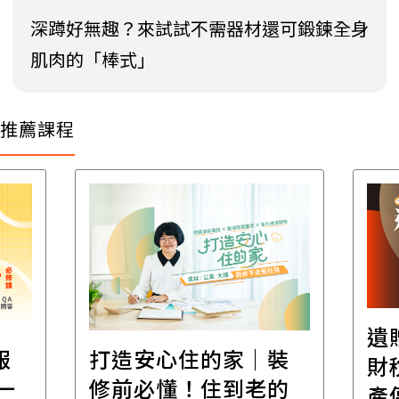
深蹲好無趣？來試試不需器材還可鍛鍊全身
肌肉的「棒式」
推薦課程
遺
報
打造安心住的家｜裝
財
一
修前必懂！住到老的
產