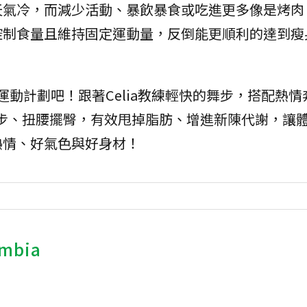
天氣冷，而減少活動、暴飲暴食或吃進更多像是烤肉
控制食量且維持固定運動量，反倒能更順利的達到瘦
始運動計劃吧！跟著Celia教練輕快的舞步，搭配熱
踩步、扭腰擺臀，有效甩掉脂肪、增進新陳代謝，讓
熱情、好氣色與好身材！
bia