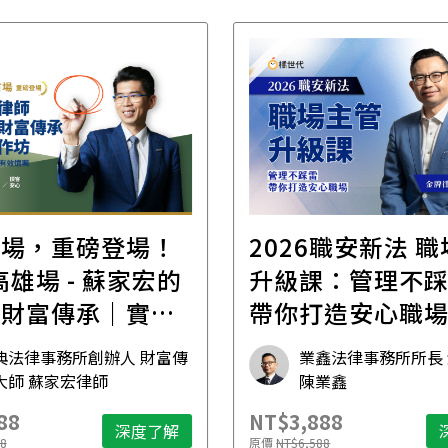
首場，重磅登場！
2026職安新法 
場 - 蘇家宏的
升級課：管理不
位財富傳承｜實體
帶你打造安心職
坊
典法律事務所創辦人 財富傳
業鑫法律事務所所長
大師 蘇家宏律師
陳業鑫
88
NT$3,888
深度了解
8
原價
NT$6,588