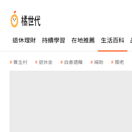
退休理財
持續學習
在地推薦
生活百科
養生村
退休金
自書遺囑
補助
獨老