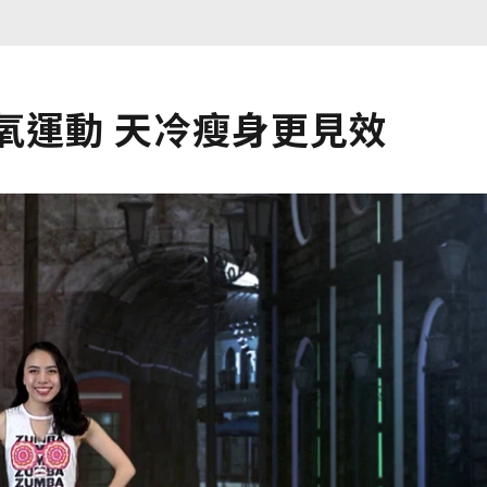
氧運動 天冷瘦身更見效