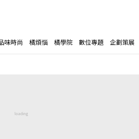
品味時尚
橘煩惱
橘學院
數位專題
企劃策展