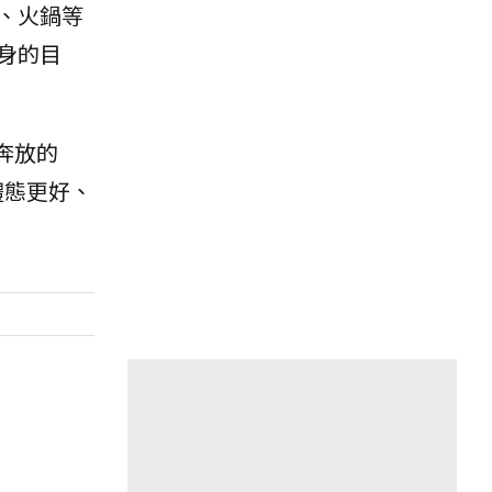
、火鍋等
身的目
情奔放的
體態更好、