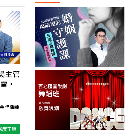
職場主管
【直播講座】免費報名
踩雷，
｜8/11譚敦慈的一個人
場
生活必修課：一個人
住，五件事要先想清
 金牌律師
資深獨立活執行者 無毒生活教
楚！
母 譚敦慈
深度了解
深度了解