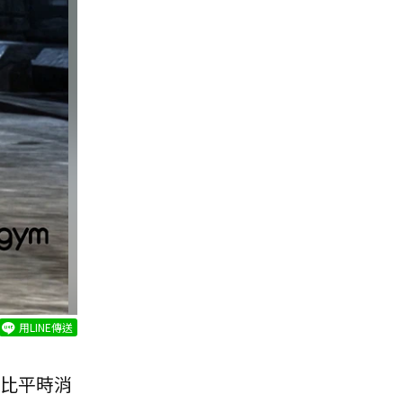
用LINE傳送
比平時消