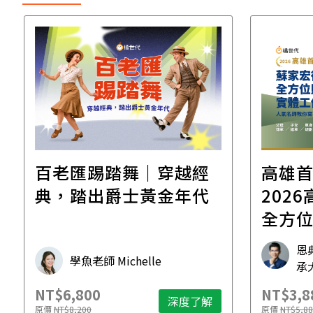
百老匯踢踏舞｜穿越經
高雄
典，踏出爵士黃金年代
2026高雄
全方
工作
恩
學魚老師 Michelle
承
NT$6,800
NT$3,8
深度了解
原價
NT$8,200
原價
NT$5,88