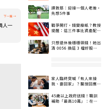
譚敦慈：迎接一個人老後，
先想5件事
情人一
戰爭開打，錢變廢紙？教授
提醒：這三件事比資產配置
更重要！
只想退休後穩穩領錢！她出
清 0056 換這 3 檔好股：
股價高點照樣買
家人臨終突喊「有人來接
我、要回家」？醫授回應方
式快學：避免抱憾終生
45歲以上政府送錢！職訓
補助「最高10萬」：在
職、待業都能申請