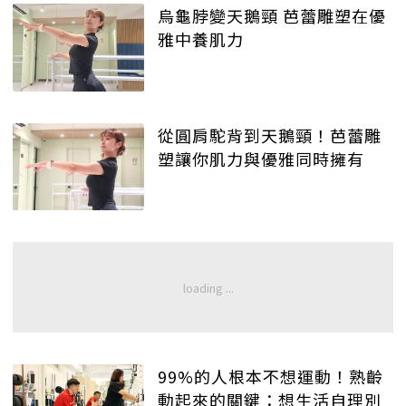
烏龜脖變天鵝頸 芭蕾雕塑在優
雅中養肌力
從圓肩駝背到天鵝頸！芭蕾雕
塑讓你肌力與優雅同時擁有
99%的人根本不想運動！熟齡
動起來的關鍵：想生活自理別