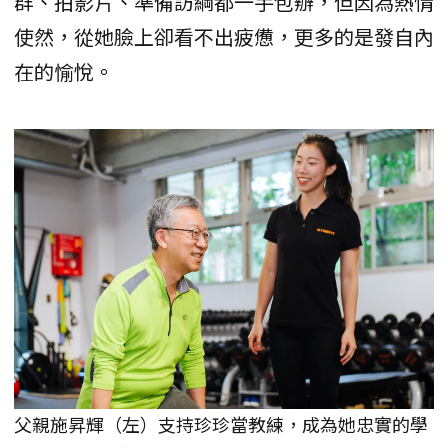
群、拍影片、準備訪綱都一手包辦，但因為熱情
使然，從她臉上卻看不出疲憊，更多的是發自內
在的愉悅。
父親施昇輝（左）支持珍珍當教練，成為她忠實的學