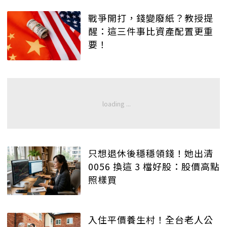
戰爭開打，錢變廢紙？教授提
醒：這三件事比資產配置更重
要！
只想退休後穩穩領錢！她出清
0056 換這 3 檔好股：股價高點
照樣買
入住平價養生村！全台老人公