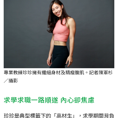
專業教練珍珍擁有纖細身材及精瘦腹肌。記者陳軍杉
／攝影
求學求職一路順遂 內心卻焦慮
珍珍是典型標籤下的「高材生」，求學期間背負