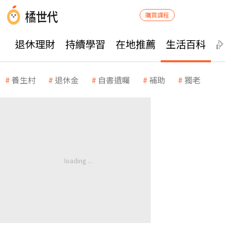
購買課程
退休理財
持續學習
在地推薦
生活百科
養生村
退休金
自書遺囑
補助
獨老