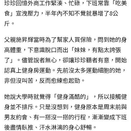
珍珍回憶外商工作緊湊、忙碌，下班常靠「吃美
食」宣洩壓力，半年內不知不覺就暴增了8公
斤。
父親施昇輝當時為了幫家人買保險，問到她的身
高體重，下意識脫口而出「妹妹，有點太誇張
了」。儘管說者無心，卻讓珍珍聽者有意，開始
認真上健身房運動。先前沒太多運動細胞的她，
非但沒叫苦，反而愈練愈起勁。
她說大學時就覺得「健身滿酷的」，所以接觸健
身並不排斥。只是沒想到，健身原本是周末前與
男友約會、有一搭沒一搭的行程，漸漸變成下班
後盡情臥推、汗水淋漓的身心舒暢。