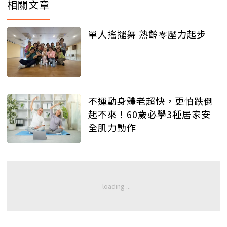
相關文章
單人搖擺舞 熟齡零壓力起步
不運動身體老超快，更怕跌倒
起不來！60歲必學3種居家安
全肌力動作