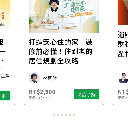
遺
報
打造安心住的家｜裝
財
一
修前必懂！住到老的
產
一
居住規劃全攻略
先
毒生活
林黛羚
NT$2,900
NT$
深度了解
了解
原價
NT$5,600
原價
N