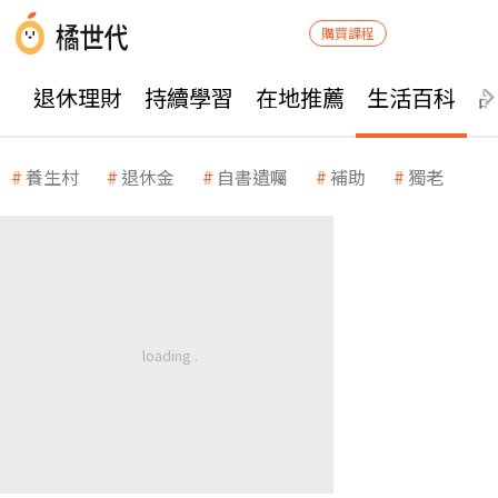
購買課程
退休理財
持續學習
在地推薦
生活百科
養生村
退休金
自書遺囑
補助
獨老