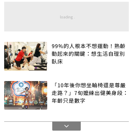
99%的人根本不想運動！熟齡
動起來的關鍵：想生活自理別
臥床
「10年後你想坐輪椅還是尊嚴
走路？」7旬嬤練出健美身段：
年齡只是數字