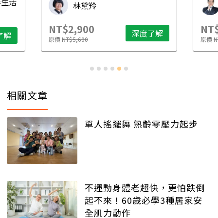
毒生活
林黛羚
NT$2,900
NT$
深度了解
了解
原價
NT$5,600
原價
N
相關文章
單人搖擺舞 熟齡零壓力起步
不運動身體老超快，更怕跌倒
起不來！60歲必學3種居家安
全肌力動作