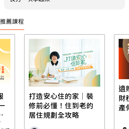
推薦課程
遺
報
打造安心住的家｜裝
財
一
修前必懂！住到老的
產
一
居住規劃全攻略
先