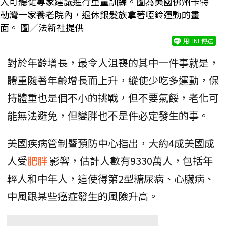
人可聽從專家建議進行重量訓練。圖為美國佛州卡特
勒灣一家養老院內，退休銀髮族拿著啞鈴運動的畫
面。 圖／法新社提供
用LINE傳送
對於年齡增長，最令人沮喪的其中一件事就是，
體重隨著年齡增長而上升，縱使少吃多運動，保
持體重也是個不小的挑戰，但不要氣餒，老化可
能無法避免，但變胖也不是件必定發生的事。
美國疾病管制暨預防中心指出，大約4成美國成
人受
肥胖
影響，估計人數有9330萬人，包括年
輕人和中年人，這使得第2型糖尿病、心臟病、
中風跟某些癌症發生的風險升高。