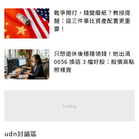
戰爭開打，錢變廢紙？教授提
醒：這三件事比資產配置更重
要！
只想退休後穩穩領錢！她出清
0056 換這 3 檔好股：股價高點
照樣買
udn討論區