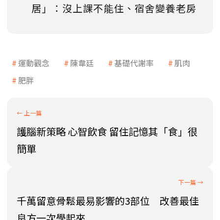
居」：沒上課不能住、宿舍變養老房
運動觀念
陳韋廷
基礎代謝率
肌肉
肥胖
護腦新策略 心智飲食 留住記憶其「食」很
簡單
千萬留意骨鬆最易影響的3部位 改善最佳
良方一次學起來