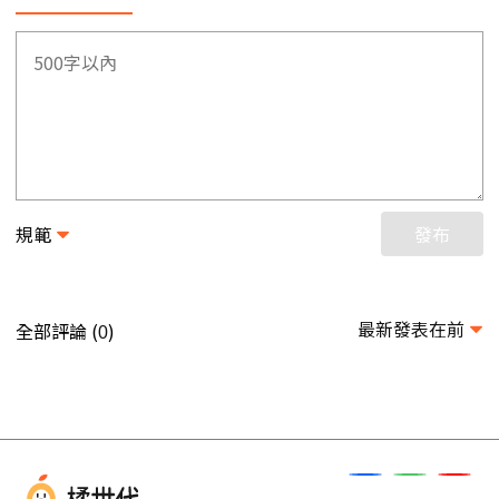
規範
發布
最新發表在前
全部評論 (
)
0