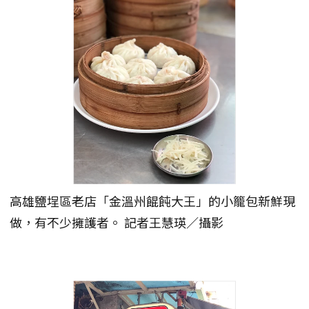
高雄鹽埕區老店「金溫州餛飩大王」的小籠包新鮮現
做，有不少擁護者。 記者王慧瑛／攝影