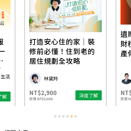
遺贈稅規劃直播課│
｜裝
財稅專家親授，讓資
老的
產傳承更有效率
財稅專家 朱家棟
NT$2,500
深度了解
深度了解
原價
NT$4,888