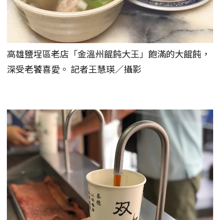
高雄鹽埕區老店「金溫州餛飩大王」飽滿的大餛飩，
深受老饕喜愛。 記者王慧瑛／攝影