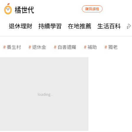
購買課程
退休理財
持續學習
在地推薦
生活百科
養生村
退休金
自書遺囑
補助
獨老