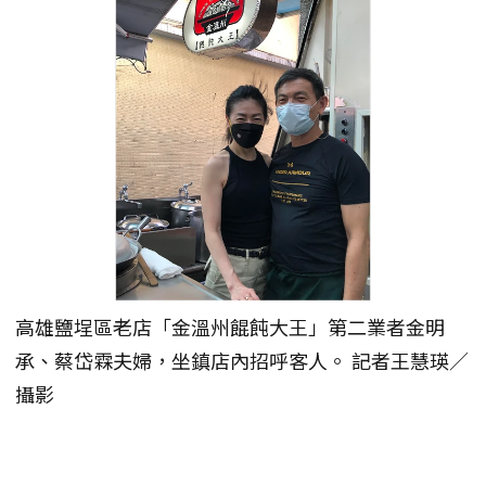
高雄鹽埕區老店「金溫州餛飩大王」第二業者金明
承、蔡岱霖夫婦，坐鎮店內招呼客人。 記者王慧瑛／
攝影