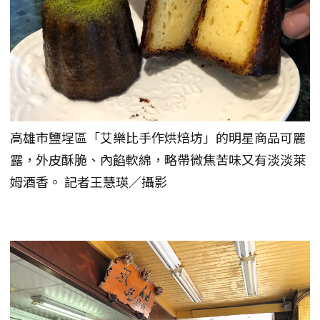
高雄市鹽埕區「艾樂比手作烘焙坊」的明星商品可麗
露，外皮酥脆、內餡軟綿，略帶微焦苦味又有淡淡萊
姆酒香。 記者王慧瑛／攝影