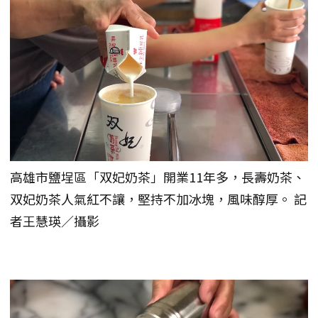
高雄市鹽埕區「双妃奶茶」開業11年多，長壽奶茶、
双妃奶茶人氣紅不讓，堅持不加冰塊，風味醇厚。 記
者王慧瑛／攝影