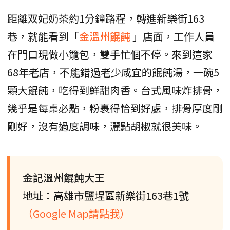
距離双妃奶茶約1分鐘路程，轉進新樂街163
巷，就能看到「
金溫州餛飩
」店面，工作人員
在門口現做小籠包，雙手忙個不停。來到這家
68年老店，不能錯過老少咸宜的餛飩湯，一碗5
顆大餛飩，吃得到鮮甜肉香。台式風味炸排骨，
幾乎是每桌必點，粉裹得恰到好處，排骨厚度剛
剛好，沒有過度調味，灑點胡椒就很美味。
金記溫州餛飩大王
地址：高雄市鹽埕區新樂街163巷1號
（Google Map請點我）