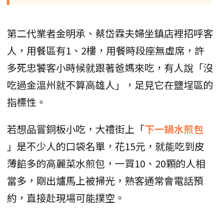
第二代業者金明承、蔡岱霖夫婦坐鎮店裡招呼客
人，用餐區有1、2樓，用餐時段座無虛席，許
多死忠饕客小時候就跟著爸媽來吃，有人說「沒
吃過金溫州就不算高雄人」，足見它在鹽埕區的
指標性。
若想品嘗銅板小吃，大禮街上「
下一鍋水煎包
」是不少人的口袋名單，花15元，就能吃到皮
薄餡多的高麗菜水煎包，一買10、20顆的人相
當多，剛出爐馬上被掃光，熟客通常會電話預
約，直接赴現場可能撲空。