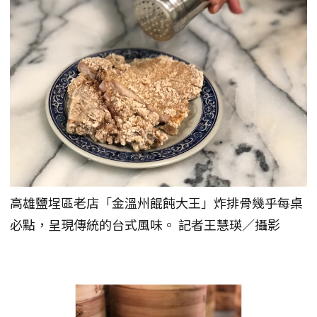
高雄鹽埕區老店「金溫州餛飩大王」炸排骨幾乎每桌
必點，呈現傳統的台式風味。 記者王慧瑛／攝影