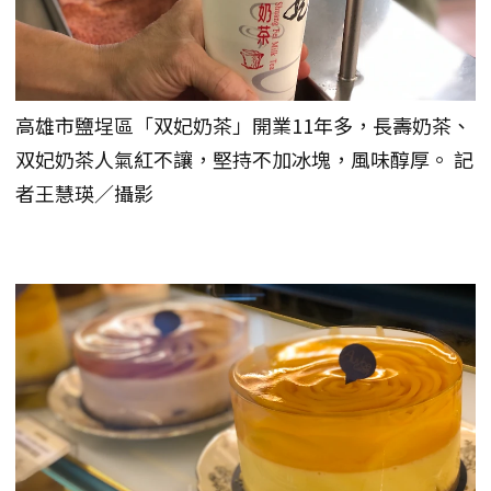
高雄市鹽埕區「双妃奶茶」開業11年多，長壽奶茶、
双妃奶茶人氣紅不讓，堅持不加冰塊，風味醇厚。 記
者王慧瑛／攝影