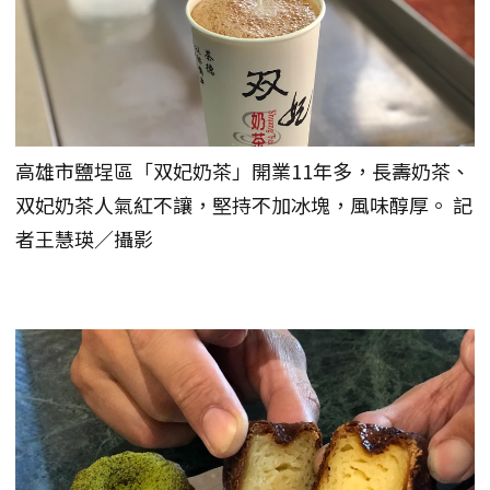
高雄市鹽埕區「双妃奶茶」開業11年多，長壽奶茶、
双妃奶茶人氣紅不讓，堅持不加冰塊，風味醇厚。 記
者王慧瑛／攝影