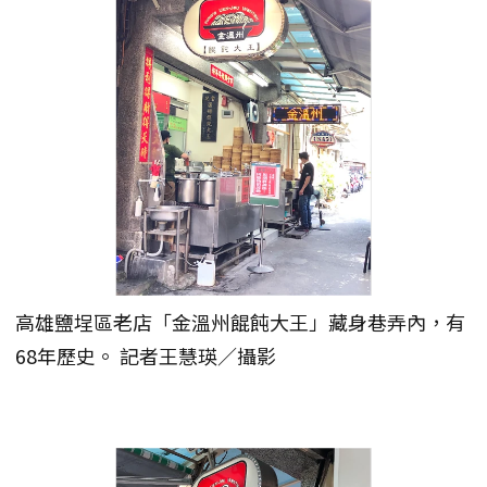
高雄鹽埕區老店「金溫州餛飩大王」藏身巷弄內，有
68年歷史。 記者王慧瑛／攝影