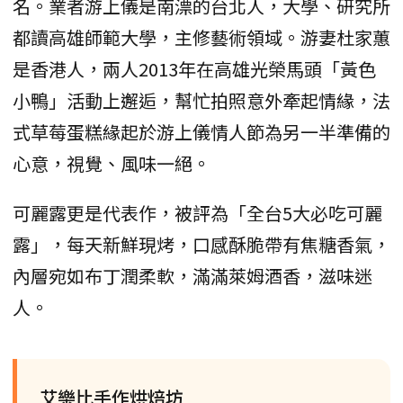
名。業者游上儀是南漂的台北人，大學、研究所
都讀高雄師範大學，主修藝術領域。游妻杜家蕙
是香港人，兩人2013年在高雄光榮馬頭「黃色
小鴨」活動上邂逅，幫忙拍照意外牽起情緣，法
式草莓蛋糕緣起於游上儀情人節為另一半準備的
心意，視覺、風味一絕。
可麗露更是代表作，被評為「全台5大必吃可麗
露」，每天新鮮現烤，口感酥脆帶有焦糖香氣，
內層宛如布丁潤柔軟，滿滿萊姆酒香，滋味迷
人。
艾樂比手作烘焙坊