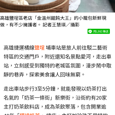
高雄鹽埕區老店「金溫州餛飩大王」的小籠包新鮮現
做，有不少擁護者。 記者王慧瑛／攝影
用LINE傳送
高雄捷運橘線
鹽埕
埔車站是旅人前往駁二藝術
特區的交通門戶，附近還知名景點愛河，走出車
站，立刻感受到獨特的老城區氛圍，漫步鬧中取
靜的巷弄，探索美食讓人回味無窮。
走出車站步行3至5分鐘，就能發現以奶茶打出
名氣的「奶茶一條街」新樂街，沿街約有20家
主打奶茶飲料店，成為茶飲聚落，包含開業逾